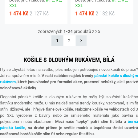
XXL
XXL
1 474 Kč
2 127 Kč
1 474 Kč
2 182 Kč
zobrazených
1-24
produktů z 25
1
2
KOŠILE S DLOUHÝM RUKÁVEM, BÍLÁ
I ty se chystáš letos na svatbu, ples nebo jen potřebuješ novou košili do práce?
Jsi na správném místě.
V naší nabídce najdeš trendy
pánské košile s dlouhým
rukávem
, které jsou vhodné pro formální akce, pracovní schůzky, ale i pro tvé
volnočasové aktivity.
Elegantní pánské košile s dlouhým rukávem by měly být součástí každého
šatníku moderního muže. U nás najdeš samé trendy kousky. Vzorované, slim fit
střih, džínové, ale i hřejivé flanelové košile. Nabízíme košile ve velikostech od S
po 3XL vyrobené z bavlny nebo ze smíšeného materiálu jako bavlna s
polyesterem nebo elastanem.
Mezi naše "topky" patří slim fit bílá a
čern
pánská košile
, na druhé příčce je světle modrá a úspěšnou třetici uzavír
nadčasová bordó košile slim fit nebo regular fit střihu.