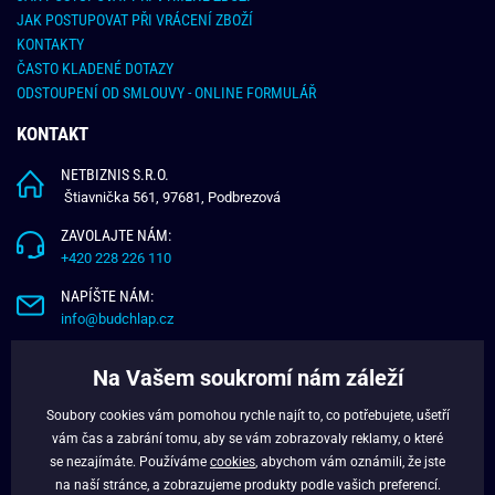
JAK POSTUPOVAT PŘI VRÁCENÍ ZBOŽÍ
KONTAKTY
ČASTO KLADENÉ DOTAZY
ODSTOUPENÍ OD SMLOUVY - ONLINE FORMULÁŘ
KONTAKT
NETBIZNIS S.R.O.
Štiavnička 561, 97681, Podbrezová
ZAVOLAJTE NÁM:
+420 228 226 110
NAPÍŠTE NÁM:
info@budchlap.cz
UŽITEČNÉ INFORMACE
Na Vašem soukromí nám záleží
O NÁS
Soubory cookies vám pomohou rychle najít to, co potřebujete, ušetří
VĚRNOSTNÍ PROGRAM
vám čas a zabrání tomu, aby se vám zobrazovaly reklamy, o které
BLOG
se nezajímáte. Používáme
cookies
, abychom vám oznámili, že jste
na naší stránce, a zobrazujeme produkty podle vašich preferencí.
FACEBOOK