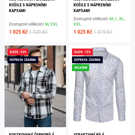
KOŠILE S NÁPRSNÍMI
KOŠILE S NÁPRSNÍMI
KAPSAMI
KAPSAMI
Dostupné velikosti:
M,
L,
XL,
Dostupné velikosti:
M,
XXL
XXL
1 025 Kč
1 520 Kč
1 025 Kč
1 519 Kč
SLEVA -33%
SLEVA -12%
DOPRAVA ZDARMA
DOPRAVA ZDARMA
SKLADEM
KOSTKOVANÁ ČERNOBÍLÁ
ATRAKTIVNÍ BÍLÁ