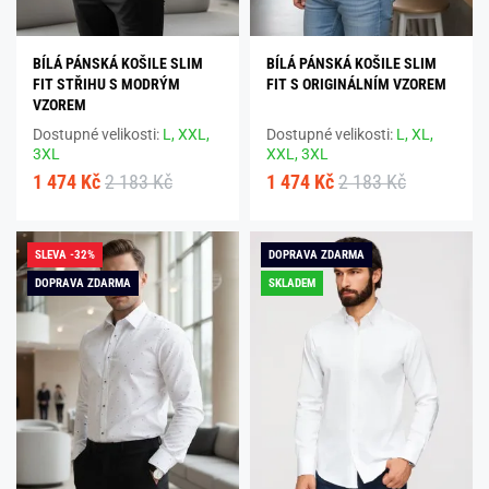
BÍLÁ PÁNSKÁ KOŠILE SLIM
BÍLÁ PÁNSKÁ KOŠILE SLIM
FIT STŘIHU S MODRÝM
FIT S ORIGINÁLNÍM VZOREM
VZOREM
Dostupné velikosti:
L,
XXL,
Dostupné velikosti:
L,
XL,
3XL
XXL,
3XL
1 474 Kč
2 183 Kč
1 474 Kč
2 183 Kč
SLEVA -32%
DOPRAVA ZDARMA
DOPRAVA ZDARMA
SKLADEM