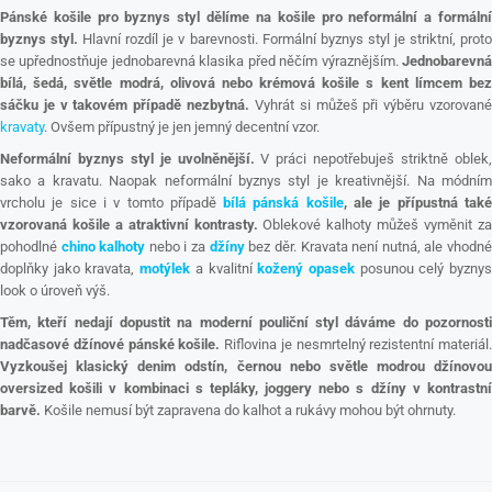
Pánské košile pro byznys styl dělíme na košile pro neformální a formální
byznys styl.
Hlavní rozdíl je v barevnosti. Formální byznys styl je striktní, prot
se upřednostňuje jednobarevná klasika před něčím výraznějším.
Jednobarevná
bílá, šedá, světle modrá, olivová nebo krémová košile s kent límcem bez
sáčku je v takovém případě nezbytná.
Vyhrát si můžeš při výběru vzorovan
kravaty
. Ovšem přípustný je jen jemný decentní vzor.
Neformální byznys styl je uvolněnější.
V práci nepotřebuješ striktně oblek
sako a kravatu. Naopak neformální byznys styl je kreativnější. Na módním
vrcholu je sice i v tomto případě
bílá pánská košile
, ale je přípustná tak
vzorovaná košile a atraktivní kontrasty.
Oblekové kalhoty můžeš vyměnit z
pohodlné
chino kalhoty
nebo i za
džíny
bez děr. Kravata není nutná, ale vhodn
doplňky jako kravata,
motýlek
a kvalitní
kožený opasek
posunou celý byzny
look o úroveň výš.
Těm, kteří nedají dopustit na moderní pouliční styl dáváme do pozornosti
nadčasové džínové pánské košile.
Riflovina je nesmrtelný rezistentní materiál.
Vyzkoušej klasický denim odstín, černou nebo světle modrou džínovou
oversized košili v kombinaci s tepláky, joggery nebo s džíny v kontrastní
barvě.
Košile nemusí být zapravena do kalhot a rukávy mohou být ohrnuty.