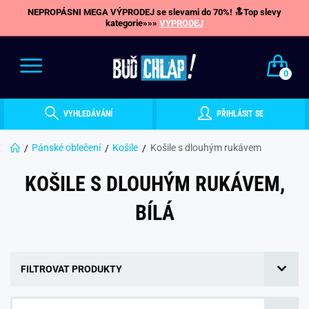
NEPROPÁSNI MEGA VÝPRODEJ se slevami do 70%! 🔝Top slevy
kategorie»»»
VÝPRODEJ
0
VYHLEDÁVÁNÍ
PŘIHLÁSIT SE
Pánské oblečení
Košile
Košile s dlouhým rukávem
KOŠILE S DLOUHÝM RUKÁVEM,
BÍLÁ
FILTROVAT PRODUKTY