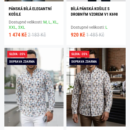
PÁNSKÁ BÍLÁ ELEGANTNÍ
BÍLÁ PÁNSKÁ KOŠILE S
KOŠILE
DROBNÝM VZOREM V1 K698
Dostupné velikosti:
M,
L,
XL,
XXL,
3XL
Dostupné velikosti:
L
1 474 Kč
2 183 Kč
920 Kč
1 485 Kč
SLEVA -35%
SLEVA -35%
DOPRAVA ZDARMA
DOPRAVA ZDARMA