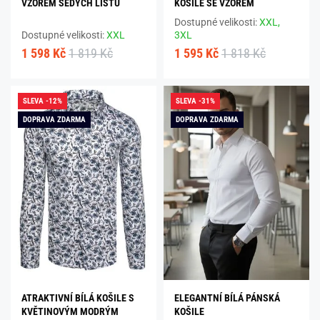
VZOREM ŠEDÝCH LISTŮ
KOŠILE SE VZOREM
Dostupné velikosti:
XXL,
Dostupné velikosti:
XXL
3XL
1 598 Kč
1 819 Kč
1 595 Kč
1 818 Kč
SLEVA -12%
SLEVA -31%
DOPRAVA ZDARMA
DOPRAVA ZDARMA
ATRAKTIVNÍ BÍLÁ KOŠILE S
ELEGANTNÍ BÍLÁ PÁNSKÁ
KVĚTINOVÝM MODRÝM
KOŠILE