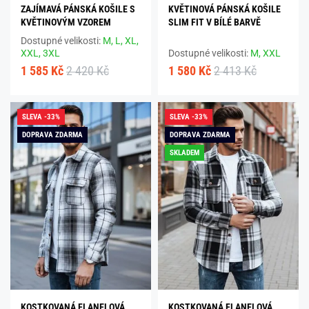
ZAJÍMAVÁ PÁNSKÁ KOŠILE S
KVĚTINOVÁ PÁNSKÁ KOŠILE
KVĚTINOVÝM VZOREM
SLIM FIT V BÍLÉ BARVĚ
Dostupné velikosti:
M,
L,
XL,
XXL,
3XL
Dostupné velikosti:
M,
XXL
1 585 Kč
2 420 Kč
1 580 Kč
2 413 Kč
SLEVA -33%
SLEVA -33%
DOPRAVA ZDARMA
DOPRAVA ZDARMA
SKLADEM
KOSTKOVANÁ FLANELOVÁ
KOSTKOVANÁ FLANELOVÁ