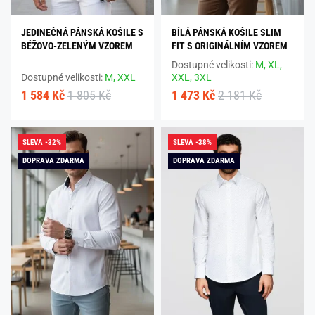
JEDINEČNÁ PÁNSKÁ KOŠILE S
BÍLÁ PÁNSKÁ KOŠILE SLIM
BÉŽOVO-ZELENÝM VZOREM
FIT S ORIGINÁLNÍM VZOREM
Dostupné velikosti:
M,
XL,
Dostupné velikosti:
M,
XXL
XXL,
3XL
1 584 Kč
1 805 Kč
1 473 Kč
2 181 Kč
SLEVA -32%
SLEVA -38%
DOPRAVA ZDARMA
DOPRAVA ZDARMA