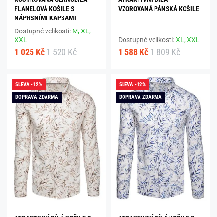
FLANELOVÁ KOŠILE S
VZOROVANÁ PÁNSKÁ KOŠILE
NÁPRSNÍMI KAPSAMI
Dostupné velikosti:
M,
XL,
XXL
Dostupné velikosti:
XL,
XXL
1 025 Kč
1 520 Kč
1 588 Kč
1 809 Kč
SLEVA -12%
SLEVA -12%
DOPRAVA ZDARMA
DOPRAVA ZDARMA