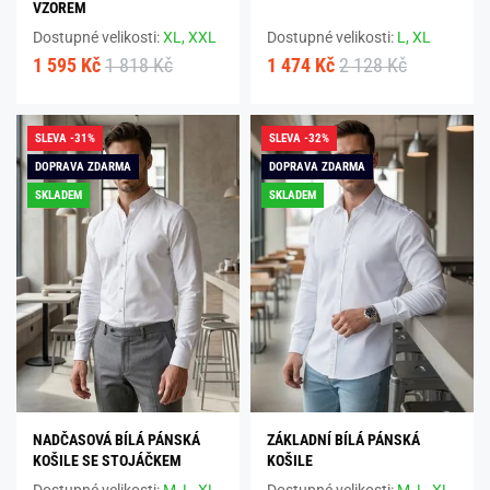
VZOREM
Dostupné velikosti:
XL,
XXL
Dostupné velikosti:
L,
XL
1 595 Kč
1 818 Kč
1 474 Kč
2 128 Kč
SLEVA -31%
SLEVA -32%
DOPRAVA ZDARMA
DOPRAVA ZDARMA
SKLADEM
SKLADEM
NADČASOVÁ BÍLÁ PÁNSKÁ
ZÁKLADNÍ BÍLÁ PÁNSKÁ
KOŠILE SE STOJÁČKEM
KOŠILE
Dostupné velikosti:
M,
L,
XL,
Dostupné velikosti:
M,
L,
XL,