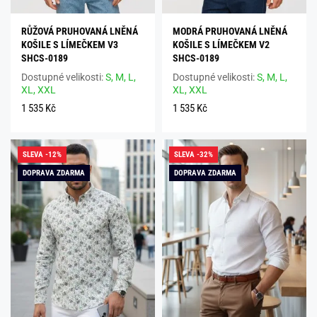
RŮŽOVÁ PRUHOVANÁ LNĚNÁ
MODRÁ PRUHOVANÁ LNĚNÁ
KOŠILE S LÍMEČKEM V3
KOŠILE S LÍMEČKEM V2
SHCS-0189
SHCS-0189
Dostupné velikosti:
S,
M,
L,
Dostupné velikosti:
S,
M,
L,
XL,
XXL
XL,
XXL
1 535 Kč
1 535 Kč
SLEVA -12%
SLEVA -32%
DOPRAVA ZDARMA
DOPRAVA ZDARMA