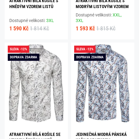
ATRAKTIVNÍ BÍLÁ KOŠILE S
ATRAKTIVNÍ BÍLÁ KOŠILE S
HNĚDÝM VZOREM LISTŮ
MODRÝM LISTOVÝM VZOREM
Dostupné velikosti:
XXL,
Dostupné velikosti:
3XL
3XL
1 590 Kč
1 814 Kč
1 593 Kč
1 815 Kč
SLEVA -12%
SLEVA -12%
DOPRAVA ZDARMA
DOPRAVA ZDARMA
ATRAKTIVNÍ BÍLÁ KOŠILE SE
JEDINEČNÁ MODRÁ PÁNSKÁ