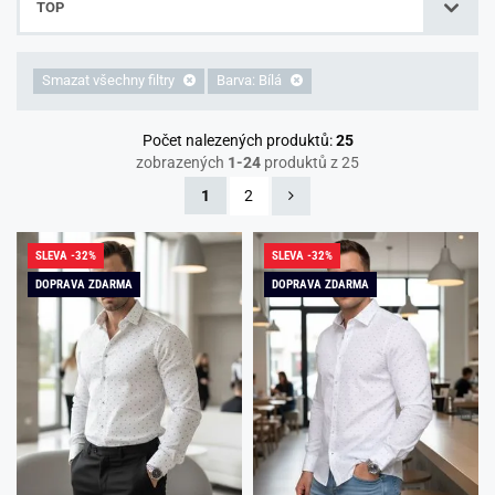
TOP
Smazat všechny filtry
Barva: Bílá
Počet nalezených produktů:
25
zobrazených
1-24
produktů z 25
1
2
SLEVA -32%
SLEVA -32%
DOPRAVA ZDARMA
DOPRAVA ZDARMA