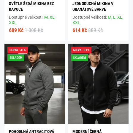
SVĚTLE ŠEDÁ MIKINA BEZ
JEDNODUCHÁ MIKINA V
KAPUCE
GRANÁTOVÉ BARVĚ
Dostupné velikosti:
M,
XL,
Dostupné velikosti:
M,
L,
XL,
XXL
XXL
689 Kč
1 008 Kč
614 Kč
889 Kč
SLEVA -31%
SLEVA -31%
SKLADEM
SKLADEM
POHODLNÁ ANTRACITOVÁ
MODERNÍ ČERNÁ