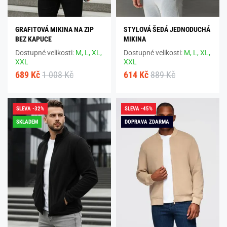
GRAFITOVÁ MIKINA NA ZIP
STYLOVÁ ŠEDÁ JEDNODUCHÁ
BEZ KAPUCE
MIKINA
Dostupné velikosti:
M,
L,
XL,
Dostupné velikosti:
M,
L,
XL,
XXL
XXL
689 Kč
1 008 Kč
614 Kč
889 Kč
SLEVA -32%
SLEVA -45%
SKLADEM
DOPRAVA ZDARMA