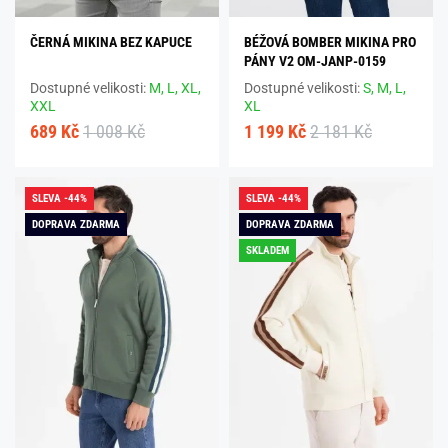
ČERNÁ MIKINA BEZ KAPUCE
BÉŽOVÁ BOMBER MIKINA PRO
PÁNY V2 OM-JANP-0159
Dostupné velikosti:
M,
L,
XL,
Dostupné velikosti:
S,
M,
L,
XXL
XL
689 Kč
1 008 Kč
1 199 Kč
2 181 Kč
SLEVA -44%
SLEVA -44%
DOPRAVA ZDARMA
DOPRAVA ZDARMA
SKLADEM