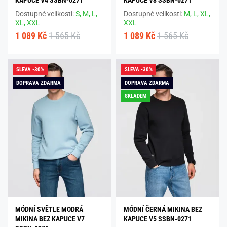
KAPUCE V4 SSBN-0271
KAPUCE V3 SSBN-0271
Dostupné velikosti:
S,
M,
L,
Dostupné velikosti:
M,
L,
XL,
XL,
XXL
XXL
1 089 Kč
1 565 Kč
1 089 Kč
1 565 Kč
SLEVA -30%
SLEVA -30%
DOPRAVA ZDARMA
DOPRAVA ZDARMA
SKLADEM
MÓDNÍ SVĚTLE MODRÁ
MÓDNÍ ČERNÁ MIKINA BEZ
MIKINA BEZ KAPUCE V7
KAPUCE V5 SSBN-0271