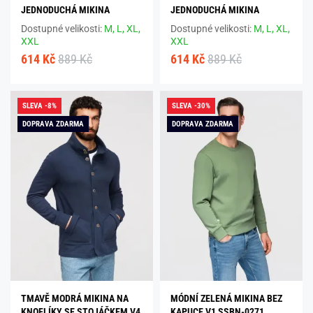
JEDNODUCHÁ MIKINA
JEDNODUCHÁ MIKINA
Dostupné velikosti:
M,
L,
XL,
Dostupné velikosti:
M,
L,
XL,
XXL
XXL
614 Kč
889 Kč
614 Kč
889 Kč
SLEVA -8%
SLEVA -30%
DOPRAVA ZDARMA
DOPRAVA ZDARMA
TMAVĚ MODRÁ MIKINA NA
MÓDNÍ ZELENÁ MIKINA BEZ
KNOFLÍKY SE STOJÁČKEM V4
KAPUCE V1 SSBN-0271