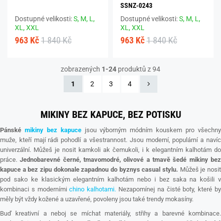
SSNZ-0243
Dostupné velikosti:
S,
M,
L,
Dostupné velikosti:
S,
M,
L,
XL,
XXL
XL,
XXL
963 Kč
1 840 Kč
963 Kč
1 840 Kč
zobrazených
1-24
produktů z 94
1
2
3
4
MIKINY BEZ KAPUCE, BEZ POTISKU
Pánské
mikiny bez kapuce
jsou výborným módním kouskem pro všechn
muže, kteří mají rádi pohodlí a všestrannost. Jsou moderní, populární a navíc
univerzální. Můžeš je nosit kamkoli ak čemukoli, i k elegantním kalhotám do
práce.
Jednobarevné černé, tmavomodré, olivové a tmavě šedé mikiny be
kapuce a bez zipu dokonale zapadnou do byznys casual stylu.
Můžeš je nosit
pod sako ke klasickým elegantním kalhotám nebo i bez saka na košili v
kombinaci s moderními
chino kalhotami.
Nezapomínej na čisté boty, které b
měly být vždy kožené a uzavřené, povoleny jsou také trendy mokasíny.
Buď kreativní a neboj se míchat materiály, střihy a barevné kombinace.