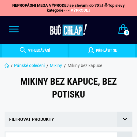
NEPROPÁSNI MEGA VÝPRODEJ se slevami do 70%! 🔝Top slevy
kategorie»»»
VÝPRODEJ
0
VYHLEDÁVÁNÍ
PŘIHLÁSIT SE
Pánské oblečení
Mikiny
Mikiny bez kapuce
MIKINY BEZ KAPUCE, BEZ
POTISKU
FILTROVAT PRODUKTY