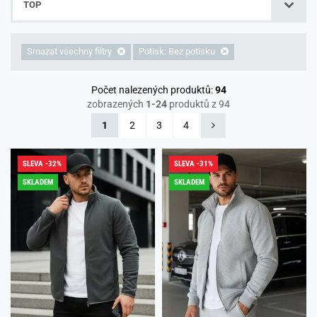
TOP
Smazat všechny filtry
Potisk: Bez potisku
Počet nalezených produktů:
94
zobrazených
1-24
produktů z 94
1
2
3
4
SLEVA -32%
SLEVA -31%
SKLADEM
SKLADEM