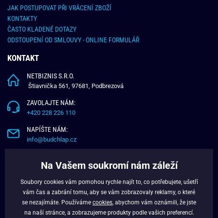
JAK POSTUPOVAT PŘI VRÁCENÍ ZBOŽÍ
KONTAKTY
ČASTO KLADENÉ DOTAZY
ODSTOUPENÍ OD SMLOUVY - ONLINE FORMULÁŘ
KONTAKT
NETBIZNIS S.R.O.
Štiavnička 561, 97681, Podbrezová
ZAVOLAJTE NÁM:
+420 228 226 110
NAPÍŠTE NÁM:
info@budchlap.cz
UŽITEČNÉ INFORMACE
Na Vašem soukromí nám záleží
O NÁS
Soubory cookies vám pomohou rychle najít to, co potřebujete, ušetří
VĚRNOSTNÍ PROGRAM
vám čas a zabrání tomu, aby se vám zobrazovaly reklamy, o které
BLOG
se nezajímáte. Používáme
cookies
, abychom vám oznámili, že jste
na naší stránce, a zobrazujeme produkty podle vašich preferencí.
FACEBOOK