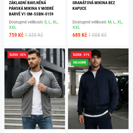
ZÁKLADNÍ BAVLNĚNÁ
GRANÁTOVÁ MIKINA BEZ
PÁNSKÁ MIKINA V MODRÉ
KAPUCE
BARVĚ V1 OM-SSBN-0159
Dostupné velikosti:
S,
L,
XL,
Dostupné velikosti:
M,
L,
XL,
XXL
XXL
759 Kč
1 330 Kč
689 Kč
1 008 Kč
SLEVA -32%
SLEVA -31%
SKLADEM