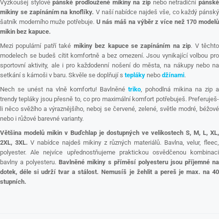
Vyzkoušej stylové
pánské prodloužené mikiny na zip
nebo netradiční
pánsk
mikiny se zapínáním na knoflíky.
V naší nabídce najdeš vše, co každý pánský
šatník moderního muže potřebuje.
U nás máš na výběr z více než 170 model
mikin bez kapuce.
Mezi populární patří také
mikiny bez kapuce se zapínáním na zip
. V těcht
modelech se budeš cítit komfortně a bez omezení. Jsou vynikající volbou pro
sportovní aktivity, ale i pro každodenní nošení do města, na nákupy nebo na
setkání s kámoši v baru. Skvěle se doplňují s
tepláky
nebo
džínami
.
Nech se unést na vlně komfortu! Bavlněné
triko
, pohodlná mikina na zip a
trendy tepláky jsou přesně to, co pro maximální komfort potřebuješ. Preferuješ-
li něco svěžího a výraznějšího, neboj se červené, zelené, světle modré, béžové
nebo i růžové barevné varianty.
Většina modelů mikin v Buďchlap je dostupných ve velikostech S, M, L, XL,
2XL, 3XL.
V nabídce najdeš mikiny z různých materiálů. Bavlna, velur, fleec
polyester. Ale nejvíce upřednostňujeme praktickou osvědčenou kombinaci
bavlny a polyesteru.
Bavlněné mikiny s příměsí polyesteru jsou příjemné na
dotek, déle si udrží tvar a stálost. Nemusíš je žehlit a pereš je max. na 40
stupních.