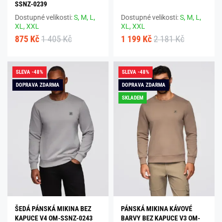
SSNZ-0239
Dostupné velikosti:
S,
M,
L,
Dostupné velikosti:
S,
M,
L,
XL,
XXL
XL,
XXL
875 Kč
1 405 Kč
1 199 Kč
2 181 Kč
SLEVA -48%
SLEVA -48%
DOPRAVA ZDARMA
DOPRAVA ZDARMA
SKLADEM
ŠEDÁ PÁNSKÁ MIKINA BEZ
PÁNSKÁ MIKINA KÁVOVÉ
KAPUCE V4 OM-SSNZ-0243
BARVY BEZ KAPUCE V3 OM-