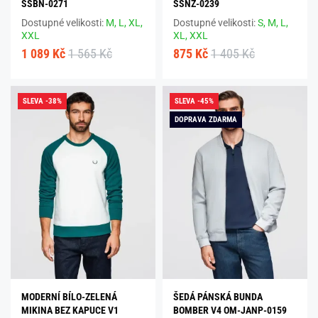
SSBN-0271
SSNZ-0239
Dostupné velikosti:
M,
L,
XL,
Dostupné velikosti:
S,
M,
L,
XXL
XL,
XXL
1 089 Kč
1 565 Kč
875 Kč
1 405 Kč
SLEVA -38%
SLEVA -45%
DOPRAVA ZDARMA
MODERNÍ BÍLO-ZELENÁ
ŠEDÁ PÁNSKÁ BUNDA
MIKINA BEZ KAPUCE V1
BOMBER V4 OM-JANP-0159