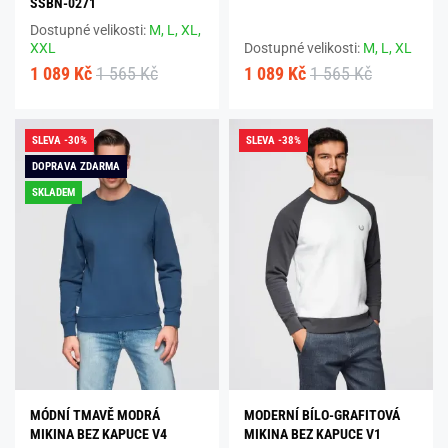
SSBN-0271
Dostupné velikosti:
M,
L,
XL,
XXL
Dostupné velikosti:
M,
L,
XL
1 089 Kč
1 565 Kč
1 089 Kč
1 565 Kč
SLEVA -30%
SLEVA -38%
DOPRAVA ZDARMA
SKLADEM
MÓDNÍ TMAVĚ MODRÁ
MODERNÍ BÍLO-GRAFITOVÁ
MIKINA BEZ KAPUCE V4
MIKINA BEZ KAPUCE V1