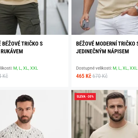
 BÉŽOVÉ TRIČKO S
BÉŽOVÉ MODERNÍ TRIČKO 
 RUKÁVEM
JEDINEČNÝM NÁPISEM
ikosti:
M,
L,
XL,
XXL
Dostupné velikosti:
M,
L,
XL,
XXL
4 Kč
465 Kč
670 Kč
SLEVA -30%