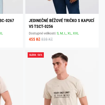
BC-0267
JEDINEČNÉ BÉŽOVÉ TRIČKO S KAPUCÍ
V5 TSCT-0256
XL
Dostupné velikosti:
S,
M,
L,
XL,
XXL
455 Kč
838 Kč
SLEVA -56%