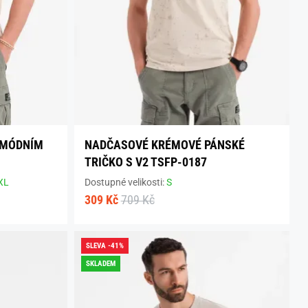
 MÓDNÍM
NADČASOVÉ KRÉMOVÉ PÁNSKÉ
TRIČKO S V2 TSFP-0187
XL
Dostupné velikosti:
S
309 Kč
709 Kč
SLEVA -41%
SKLADEM