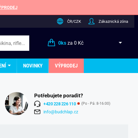
ÝPRODEJ
ČR/CZK
Zákaznická zóna
0
ks
za
0 Kč
ENÍ
NOVINKY
VÝPRODEJ
Potřebujete poradit?
+420 228 226 110
(Po - Pá: 8-16:00)
info@budchlap.cz