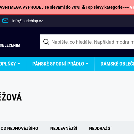
SNI MEGA VÝPRODEJ se slevami do 70%! 🔝Top slevy kategorie»»»
V
info@budchlap.cz
 OBLEČENÍM
OPLŇKY
PÁNSKÉ SPODNÍ PRÁDLO
DÁMSKÉ OBLEČ
ÉŽOVÁ
OD NEJNOVĚJŠÍHO
NEJLEVNĚJŠÍ
NEJDRAŽŠÍ