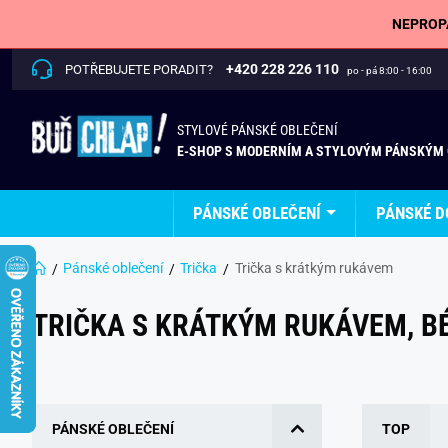
NEPROPÁ
+420 228 226 110
POTŘEBUJETE PORADIT?
po - pá 8:00 - 16:00
STYLOVÉ PÁNSKÉ OBLEČENÍ
E-SHOP S MODERNÍM A STYLOVÝM PÁNSKÝM
PÁNSKÉ OBLEČENÍ
PÁNSKÉ D
Pánské oblečení
Trička
Trička s krátkým rukávem
TRIČKA S KRÁTKÝM RUKÁVEM, B
PÁNSKÉ OBLEČENÍ
TOP