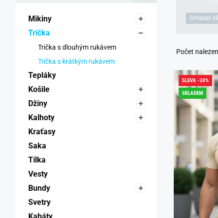
Mikiny 
Smazat vš
Trička 
Trička s dlouhým rukávem 
Počet naleze
Trička s krátkým rukávem 
Tepláky 
SLEVA -30%
Košile 
SKLADEM
Džíny 
Kalhoty 
Kraťasy 
Saka 
Tílka 
Vesty 
Bundy 
Svetry 
Kabáty 