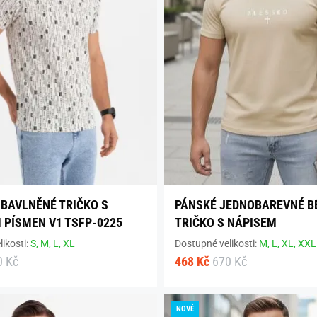
BAVLNĚNÉ TRIČKO S
PÁNSKÉ JEDNOBAREVNÉ B
 PÍSMEN V1 TSFP-0225
TRIČKO S NÁPISEM
ikosti:
S,
M,
L,
XL
Dostupné velikosti:
M,
L,
XL,
XXL
0 Kč
468 Kč
670 Kč
NOVÉ