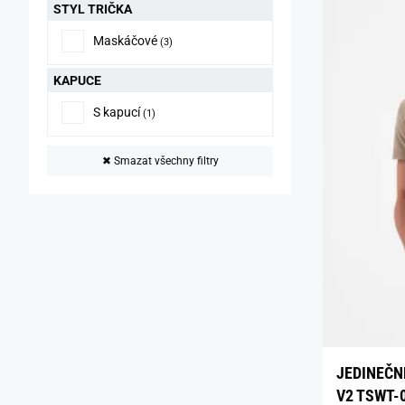
STYL TRIČKA
Maskáčové
(3)
KAPUCE
S kapucí
(1)
✖
Smazat všechny filtry
JEDINEČN
V2 TSWT-