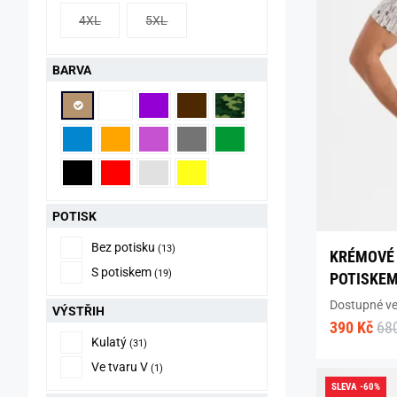
4XL
5XL
BARVA
POTISK
Bez potisku
(13)
KRÉMOVÉ 
S potiskem
(19)
POTISKEM
Dostupné vel
VÝSTŘIH
390 Kč
68
Kulatý
(31)
Ve tvaru V
(1)
SLEVA -60%