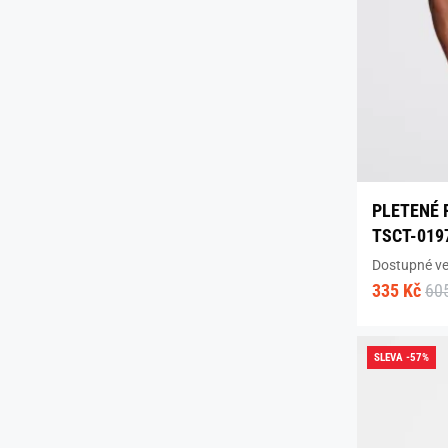
PLETENÉ 
TSCT-019
Dostupné vel
335 Kč
60
SLEVA -57%