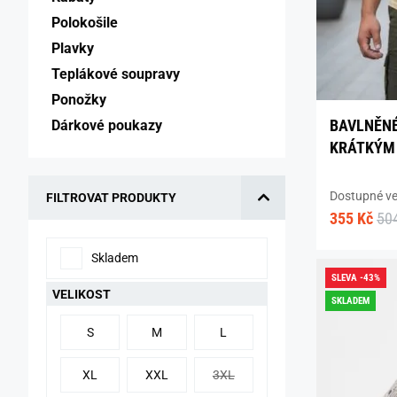
Polokošile 
Plavky 
Teplákové soupravy 
Ponožky 
BAVLNĚNÉ
Dárkové poukazy 
KRÁTKÝM
Dostupné vel
FILTROVAT PRODUKTY
355 Kč
50
Skladem
SLEVA -43%
VELIKOST
SKLADEM
S
M
L
XL
XXL
3XL