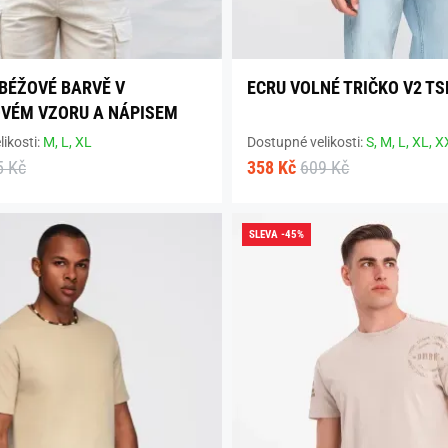
 BÉŽOVÉ BARVĚ V
ECRU VOLNÉ TRIČKO V2 TS
VÉM VZORU A NÁPISEM
ikosti:
M,
L,
XL
Dostupné velikosti:
S,
M,
L,
XL,
X
5 Kč
358 Kč
609 Kč
SLEVA -45%