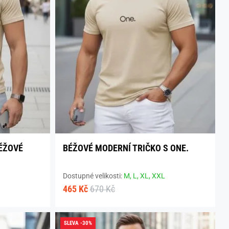
ÉŽOVÉ
BÉŽOVÉ MODERNÍ TRIČKO S ONE.
Dostupné velikosti:
M,
L,
XL,
XXL
465 Kč
670 Kč
SLEVA -30%