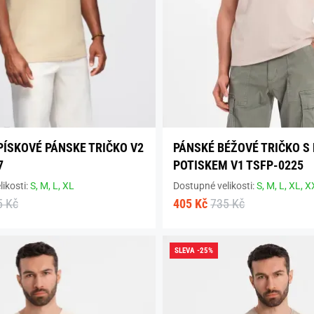
PÍSKOVÉ PÁNSKE TRIČKO V2
PÁNSKÉ BÉŽOVÉ TRIČKO S
7
POTISKEM V1 TSFP-0225
ikosti:
S,
M,
L,
XL
Dostupné velikosti:
S,
M,
L,
XL,
X
5 Kč
405 Kč
735 Kč
SLEVA -25%