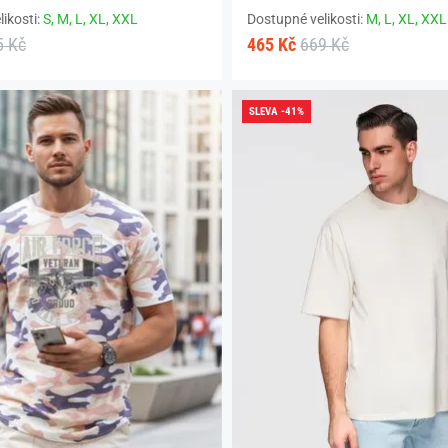
ikosti:
S,
M,
L,
XL,
XXL
Dostupné velikosti:
M,
L,
XL,
XXL
5 Kč
465 Kč
669 Kč
SLEVA -41%