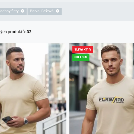
echny filtry
Barva: Béžová
ných produktů:
32
SLEVA -31%
SKLADEM