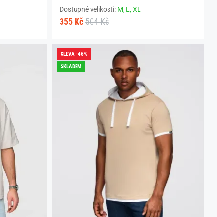
Dostupné velikosti:
M,
L,
XL
355 Kč
504 Kč
SLEVA -46%
SKLADEM