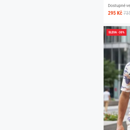
Dostupné vel
295 Kč
73
SLEVA -30%