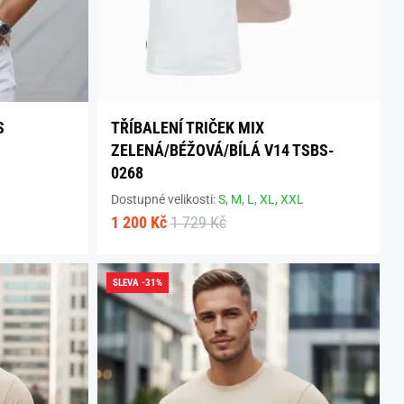
S
TŘÍBALENÍ TRIČEK MIX
ZELENÁ/BÉŽOVÁ/BÍLÁ V14 TSBS-
0268
Dostupné velikosti:
S,
M,
L,
XL,
XXL
1 200 Kč
1 729 Kč
SLEVA -31%