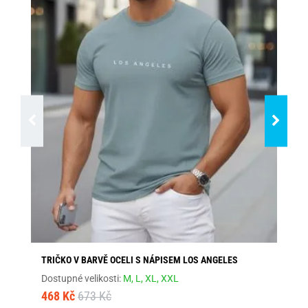
TRIČKO V BARVĚ OCELI S NÁPISEM LOS ANGELES
ŠE
Dostupné velikosti:
M,
L,
XL,
XXL
Dos
468 Kč
673 Kč
46