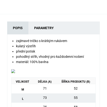
POPIS
PARAMETRY
zajímavé tričko s krátkým rukávem
kulatý výstřih
přední potisk
pohodlný střih, vhodný pro každodenní nošení
materiál: 100% bavlna
VELIKOST
DÉLKA (A)
ŠÍŘKA PRODUKTU (B)
71
52
M
73
55
L
75
58