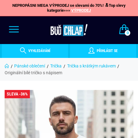
NEPROPÁSNI MEGA VÝPRODEJ se slevami do 70%! 🔝Top slevy
kategorie»»»
VÝPRODEJ
0
VYHLEDÁVÁNÍ
PŘIHLÁSIT SE
Pánské oblečení
Trička
Trička s krátkým rukávem
Originální bílé tričko s nápisem
SLEVA -36%