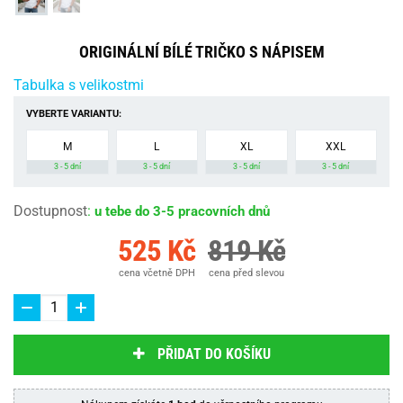
ORIGINÁLNÍ BÍLÉ TRIČKO S NÁPISEM
Tabulka s velikostmi
VYBERTE VARIANTU:
M
L
XL
XXL
3 - 5 dní
3 - 5 dní
3 - 5 dní
3 - 5 dní
Dostupnost
:
u tebe do 3-5 pracovních dnů
525 Kč
819 Kč
cena včetně DPH
cena před slevou
PŘIDAT DO KOŠÍKU