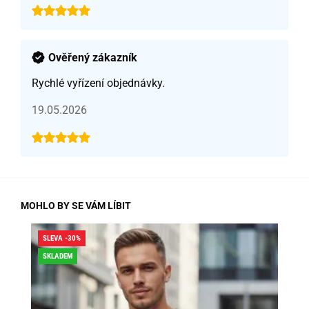
Ověřený zákazník
Rychlé vyřízení objednávky.
19.05.2026
MOHLO BY SE VÁM LÍBIT
SLEVA -30%
SLE
SKLADEM
SK