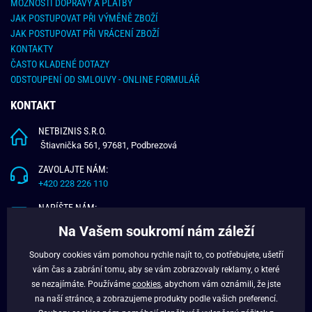
MOŽNOSTI DOPRAVY A PLATBY
JAK POSTUPOVAT PŘI VÝMĚNĚ ZBOŽÍ
JAK POSTUPOVAT PŘI VRÁCENÍ ZBOŽÍ
KONTAKTY
ČASTO KLADENÉ DOTAZY
ODSTOUPENÍ OD SMLOUVY - ONLINE FORMULÁŘ
KONTAKT
NETBIZNIS S.R.O.
Štiavnička 561, 97681, Podbrezová
ZAVOLAJTE NÁM:
+420 228 226 110
NAPÍŠTE NÁM:
info@budchlap.cz
Na Vašem soukromí nám záleží
UŽITEČNÉ INFORMACE
Soubory cookies vám pomohou rychle najít to, co potřebujete, ušetří
vám čas a zabrání tomu, aby se vám zobrazovaly reklamy, o které
O NÁS
se nezajímáte. Používáme
cookies
, abychom vám oznámili, že jste
VĚRNOSTNÍ PROGRAM
na naší stránce, a zobrazujeme produkty podle vašich preferencí.
BLOG