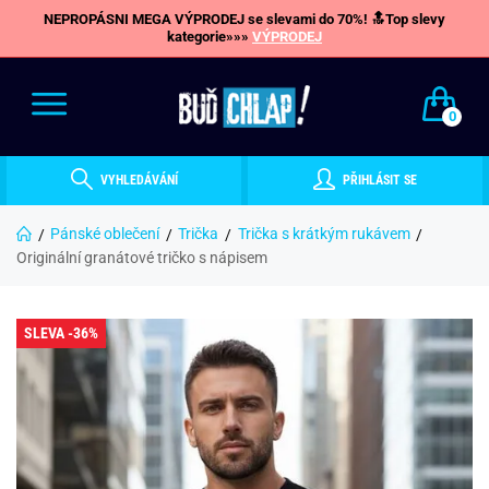
NEPROPÁSNI MEGA VÝPRODEJ se slevami do 70%! 🔝Top slevy
kategorie»»»
VÝPRODEJ
0
VYHLEDÁVÁNÍ
PŘIHLÁSIT SE
Pánské oblečení
Trička
Trička s krátkým rukávem
Originální granátové tričko s nápisem
SLEVA -36%