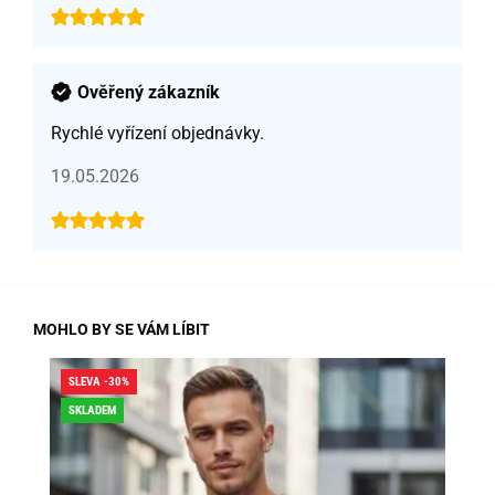
Ověřený zákazník
Rychlé vyřízení objednávky.
19.05.2026
MOHLO BY SE VÁM LÍBIT
SLEVA -30%
SLE
SKLADEM
SK