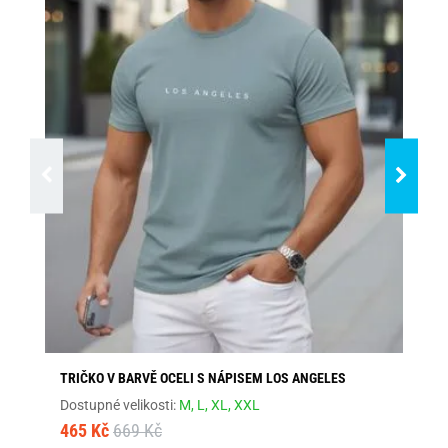
TRIČKO V BARVĚ OCELI S NÁPISEM LOS ANGELES
ŠE
Dostupné velikosti:
M,
L,
XL,
XXL
Dos
465 Kč
669 Kč
46