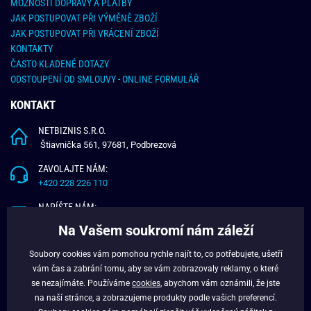
MOŽNOSTI DOPRAVY A PLATBY
JAK POSTUPOVAT PŘI VÝMĚNĚ ZBOŽÍ
JAK POSTUPOVAT PŘI VRÁCENÍ ZBOŽÍ
KONTAKTY
ČASTO KLADENÉ DOTAZY
ODSTOUPENÍ OD SMLOUVY - ONLINE FORMULÁŘ
KONTAKT
NETBIZNIS S.R.O.
Štiavnička 561, 97681, Podbrezová
ZAVOLAJTE NÁM:
+420 228 226 110
NAPÍŠTE NÁM:
info@budchlap.cz
Na Vašem soukromí nám záleží
UŽITEČNÉ INFORMACE
Soubory cookies vám pomohou rychle najít to, co potřebujete, ušetří
vám čas a zabrání tomu, aby se vám zobrazovaly reklamy, o které
O NÁS
se nezajímáte. Používáme
cookies
, abychom vám oznámili, že jste
VĚRNOSTNÍ PROGRAM
na naší stránce, a zobrazujeme produkty podle vašich preferencí.
BLOG