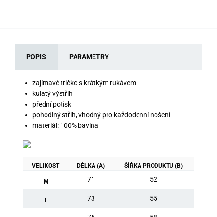
POPIS
PARAMETRY
zajímavé tričko s krátkým rukávem
kulatý výstřih
přední potisk
pohodlný střih, vhodný pro každodenní nošení
materiál: 100% bavlna
VELIKOST
DÉLKA (A)
ŠÍŘKA PRODUKTU (B)
71
52
M
73
55
L
75
58