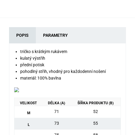
POPIS
PARAMETRY
tričko s krátkým rukávem
kulatý výstřih
přední potisk
pohodlný střih, vhodný pro každodenní nošení
materiál: 100% bavlna
VELIKOST
DÉLKA (A)
ŠÍŘKA PRODUKTU (B)
71
52
M
73
55
L
75
58