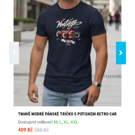
TMAVĚ MODRÉ PÁNSKÉ TRIČKO S POTISKEM RETRO CAR
TR
Dostupné velikosti:
M,
L,
XL,
XXL
Dos
409 Kč
588 Kč
46