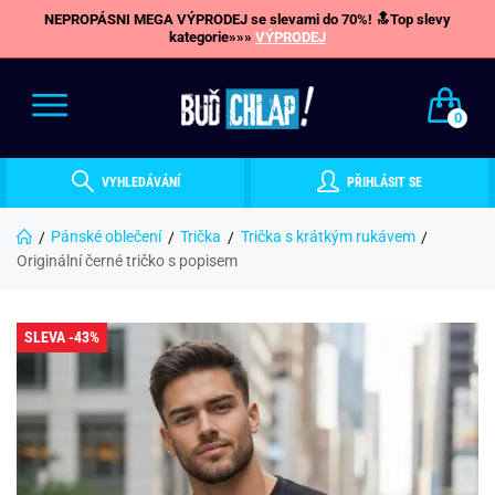
NEPROPÁSNI MEGA VÝPRODEJ se slevami do 70%! 🔝Top slevy
kategorie»»»
VÝPRODEJ
0
VYHLEDÁVÁNÍ
PŘIHLÁSIT SE
Pánské oblečení
Trička
Trička s krátkým rukávem
Originální černé tričko s popisem
SLEVA -43%