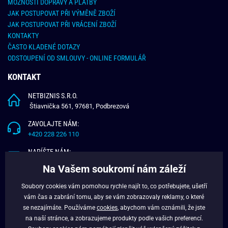
MOŽNOSTI DOPRAVY A PLATBY
JAK POSTUPOVAT PŘI VÝMĚNĚ ZBOŽÍ
JAK POSTUPOVAT PŘI VRÁCENÍ ZBOŽÍ
KONTAKTY
ČASTO KLADENÉ DOTAZY
ODSTOUPENÍ OD SMLOUVY - ONLINE FORMULÁŘ
KONTAKT
NETBIZNIS S.R.O.
Štiavnička 561, 97681, Podbrezová
ZAVOLAJTE NÁM:
+420 228 226 110
NAPÍŠTE NÁM:
info@budchlap.cz
Na Vašem soukromí nám záleží
UŽITEČNÉ INFORMACE
Soubory cookies vám pomohou rychle najít to, co potřebujete, ušetří
vám čas a zabrání tomu, aby se vám zobrazovaly reklamy, o které
O NÁS
se nezajímáte. Používáme
cookies
, abychom vám oznámili, že jste
VĚRNOSTNÍ PROGRAM
na naší stránce, a zobrazujeme produkty podle vašich preferencí.
BLOG