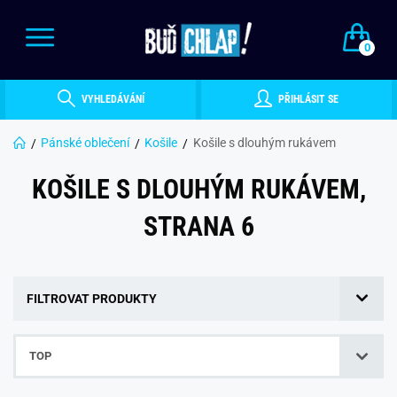
0
VYHLEDÁVÁNÍ
PŘIHLÁSIT SE
Pánské oblečení
Košile
Košile s dlouhým rukávem
KOŠILE S DLOUHÝM RUKÁVEM,
STRANA 6
FILTROVAT PRODUKTY
TOP