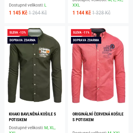
Dostupné velikosti:
L
XXL
1 145 Kč
1 264 Kč
1 144 Kč
1 328 Kč
SLEVA -13%
SLEVA -11%
DOPRAVA ZDARMA
DOPRAVA ZDARMA
KHAKI BAVLNĚNÁ KOŠILE S
ORIGINÁLNÍ ČERVENÁ KOŠILE
POTISKEM
S POTISKEM
Dostupné velikosti:
M,
XL,