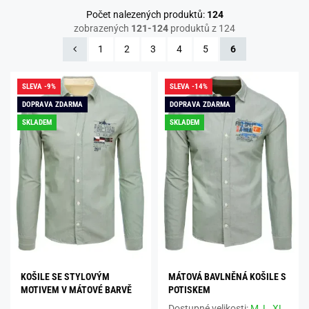
Počet nalezených produktů:
124
zobrazených
121-124
produktů z 124
1
2
3
4
5
6
SLEVA -9%
SLEVA -14%
DOPRAVA ZDARMA
DOPRAVA ZDARMA
SKLADEM
SKLADEM
KOŠILE SE STYLOVÝM
MÁTOVÁ BAVLNĚNÁ KOŠILE S
MOTIVEM V MÁTOVÉ BARVĚ
POTISKEM
Dostupné velikosti:
M,
L,
XL,