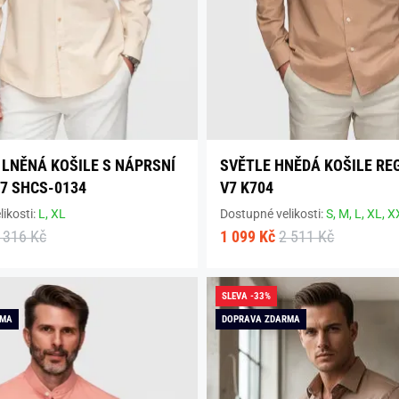
LNĚNÁ KOŠILE S NÁPRSNÍ
SVĚTLE HNĚDÁ KOŠILE RE
7 SHCS-0134
V7 K704
ikosti:
L,
XL
Dostupné velikosti:
S,
M,
L,
XL,
X
 316 Kč
1 099 Kč
2 511 Kč
SLEVA -33%
RMA
DOPRAVA ZDARMA