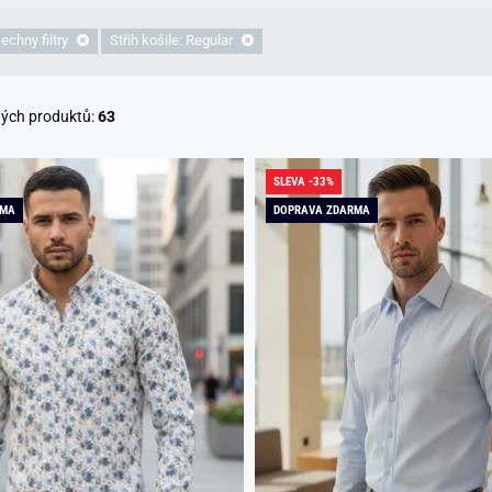
echny filtry
Střih košile: Regular
ných produktů:
63
SLEVA -33%
RMA
DOPRAVA ZDARMA