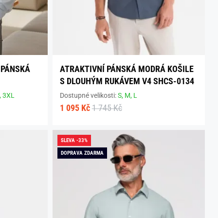
 PÁNSKÁ
ATRAKTIVNÍ PÁNSKÁ MODRÁ KOŠILE
S DLOUHÝM RUKÁVEM V4 SHCS-0134
,
3XL
Dostupné velikosti:
S,
M,
L
1 095 Kč
1 745 Kč
SLEVA -33%
DOPRAVA ZDARMA