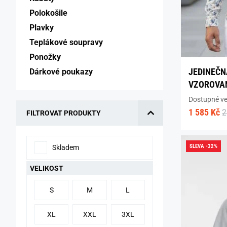
Polokošile 
Plavky 
Teplákové soupravy 
Ponožky 
JEDINEČ
Dárkové poukazy 
VZOROVAN
Dostupné vel
1 585 Kč
2
FILTROVAT PRODUKTY
SLEVA -32%
Skladem
VELIKOST
S
M
L
XL
XXL
3XL