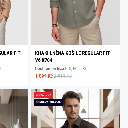
GULAR FIT
KHAKI LNĚNÁ KOŠILE REGULAR FIT
V6 K704
XL
Dostupné velikosti:
S,
M,
L,
XL
1 099 Kč
2 511 Kč
SLEVA -32%
DOPRAVA ZDARMA