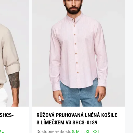
 SHCS-
RŮŽOVÁ PRUHOVANÁ LNĚNÁ KOŠILE
S LÍMEČKEM V3 SHCS-0189
XL
Dostupné velikosti:
S,
M,
L,
XL,
XXL