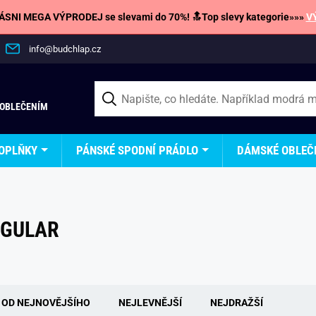
SNI MEGA VÝPRODEJ se slevami do 70%! 🔝Top slevy kategorie»»»
V
info@budchlap.cz
 OBLEČENÍM
OPLŇKY
PÁNSKÉ SPODNÍ PRÁDLO
DÁMSKÉ OBLEČ
EGULAR
OD NEJNOVĚJŠÍHO
NEJLEVNĚJŠÍ
NEJDRAŽŠÍ