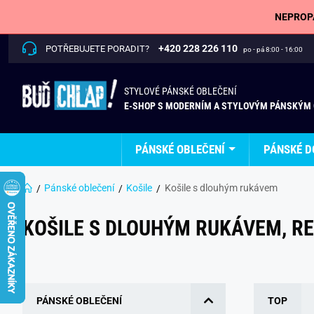
NEPROPÁ
+420 228 226 110
POTŘEBUJETE PORADIT?
po - pá 8:00 - 16:00
STYLOVÉ PÁNSKÉ OBLEČENÍ
E-SHOP S MODERNÍM A STYLOVÝM PÁNSKÝM
PÁNSKÉ OBLEČENÍ
PÁNSKÉ D
Pánské oblečení
Košile
Košile s dlouhým rukávem
KOŠILE S DLOUHÝM RUKÁVEM, R
PÁNSKÉ OBLEČENÍ
TOP