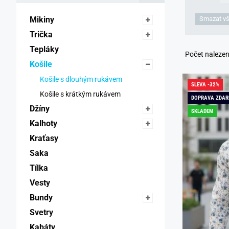
Mikiny 
Smazat vš
Trička 
Tepláky 
Počet naleze
Košile 
Košile s dlouhým rukávem 
SLEVA -32%
Košile s krátkým rukávem 
DOPRAVA ZDA
Džíny 
SKLADEM
Kalhoty 
Kraťasy 
Saka 
Tílka 
Vesty 
Bundy 
Svetry 
Kabáty 