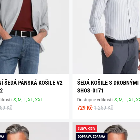
Í ŠEDÁ PÁNSKÁ KOŠILE V2
ŠEDÁ KOŠILE S DROBNÝMI
2
SHOS-0171
ikosti:
S,
M,
L,
XL,
XXL
Dostupné velikosti:
S,
M,
L,
XL,
X
259 Kč
729 Kč
1 259 Kč
SLEVA -33%
RMA
DOPRAVA ZDARMA