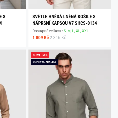
E S
SVĚTLE HNĚDÁ LNĚNÁ KOŠILE S
M
NÁPRSNÍ KAPSOU V7 SHCS-0134
Dostupné velikosti:
S,
M,
L,
XL,
XXL
1 809 Kč
2 316 Kč
SLEVA -56%
DOPRAVA ZDARMA