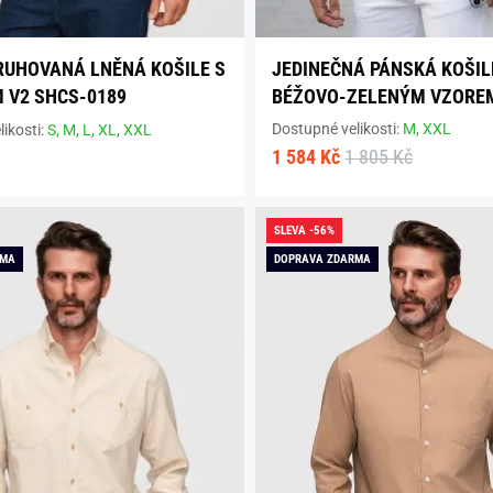
UHOVANÁ LNĚNÁ KOŠILE S
JEDINEČNÁ PÁNSKÁ KOŠIL
 V2 SHCS-0189
BÉŽOVO-ZELENÝM VZORE
Dostupné velikosti:
M,
XXL
ikosti:
S,
M,
L,
XL,
XXL
1 584 Kč
1 805 Kč
SLEVA -56%
RMA
DOPRAVA ZDARMA