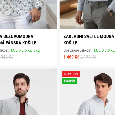
NÁ BÉŽOVOMODRÁ
ZÁKLADNÍ SVĚTLE MODRÁ
Á PÁNSKÁ KOŠILE
KOŠILE
ikosti:
M,
L,
XL,
XXL,
3XL
Dostupné velikosti:
M,
L,
XL,
XXL
 348 Kč
1 469 Kč
2 177 Kč
SLEVA -42%
SKLADEM