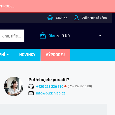
ÝPRODEJ
ČR/CZK
Zákaznická zóna
0
ks
za
0 Kč
ENÍ
NOVINKY
VÝPRODEJ
Potřebujete poradit?
+420 228 226 110
(Po - Pá: 8-16:00)
info@budchlap.cz