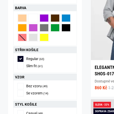
BARVA
STŘIH KOŠILE
Regular
(63)
Slim fit
ELEGANTN
(61)
SHOS-017
VZOR
Dostupné vel
Bez vzoru
(49)
860 Kč
1 
Se vzorem
(14)
STYL KOŠILE
SLEVA -33%
DOPRAVA ZDA
Casual
(49)