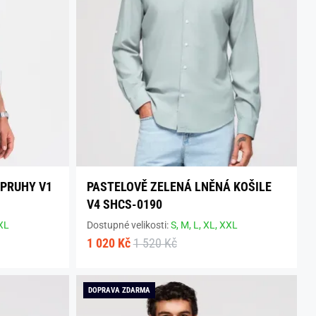
 PRUHY V1
PASTELOVĚ ZELENÁ LNĚNÁ KOŠILE
V4 SHCS-0190
XL
Dostupné velikosti:
S,
M,
L,
XL,
XXL
1 020 Kč
1 520 Kč
DOPRAVA ZDARMA