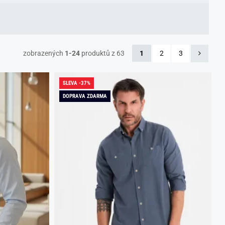
zobrazených
1-24
produktů z 63
1
2
3
SLEVA -37%
DOPRAVA ZDARMA