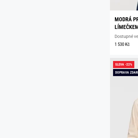
MODRÁ PR
LÍMEČKEM
Dostupné vel
1 530 Kč
SLEVA -22%
DOPRAVA ZDA