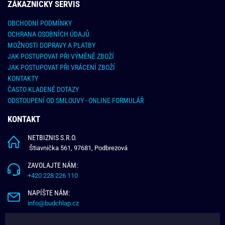
ZÁKAZNICKY SERVIS
OBCHODNÍ PODMÍNKY
OCHRANA OSOBNÍCH ÚDAJŮ
MOŽNOSTI DOPRAVY A PLATBY
JAK POSTUPOVAT PŘI VÝMĚNĚ ZBOŽÍ
JAK POSTUPOVAT PŘI VRÁCENÍ ZBOŽÍ
KONTAKTY
ČASTO KLADENÉ DOTAZY
ODSTOUPENÍ OD SMLOUVY - ONLINE FORMULÁŘ
KONTAKT
NETBIZNIS S.R.O.
Štiavnička 561, 97681, Podbrezová
ZAVOLAJTE NÁM:
+420 228 226 110
NAPÍŠTE NÁM:
info@budchlap.cz
UŽITEČNÉ INFORMACE