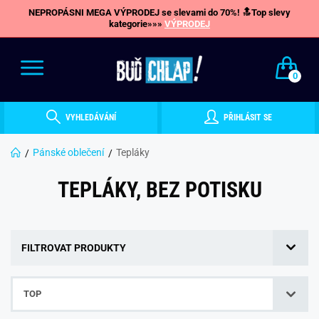
NEPROPÁSNI MEGA VÝPRODEJ se slevami do 70%! 🔝Top slevy
kategorie»»»
VÝPRODEJ
0
VYHLEDÁVÁNÍ
PŘIHLÁSIT SE
Pánské oblečení
Tepláky
TEPLÁKY, BEZ POTISKU
FILTROVAT PRODUKTY
TOP