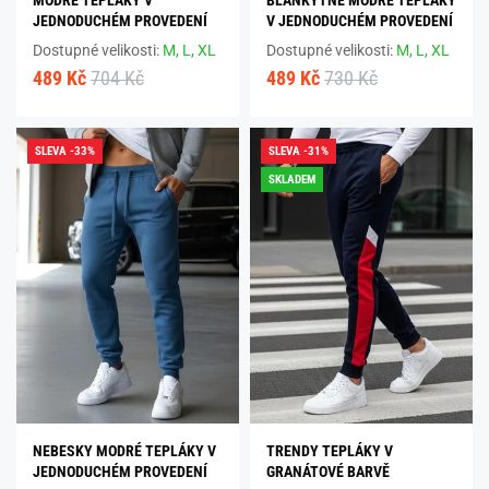
JEDNODUCHÉM PROVEDENÍ
V JEDNODUCHÉM PROVEDENÍ
Dostupné velikosti:
M,
L,
XL
Dostupné velikosti:
M,
L,
XL
489 Kč
704 Kč
489 Kč
730 Kč
SLEVA -33%
SLEVA -31%
SKLADEM
NEBESKY MODRÉ TEPLÁKY V
TRENDY TEPLÁKY V
JEDNODUCHÉM PROVEDENÍ
GRANÁTOVÉ BARVĚ