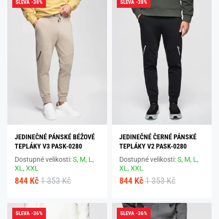
SLEVA -38%
SLEVA -38%
JEDINEČNÉ PÁNSKÉ BÉŽOVÉ
JEDINEČNÉ ČERNÉ PÁNSKÉ
TEPLÁKY V3 PASK-0280
TEPLÁKY V2 PASK-0280
Dostupné velikosti:
S,
M,
L,
Dostupné velikosti:
S,
M,
L,
XL,
XXL
XL,
XXL
844 Kč
1 353 Kč
844 Kč
1 353 Kč
SLEVA -36%
SLEVA -36%