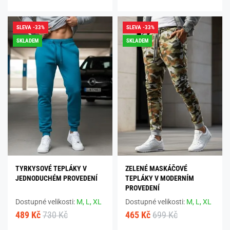
SLEVA -33%
SLEVA -33%
SKLADEM
SKLADEM
TYRKYSOVÉ TEPLÁKY V
ZELENÉ MASKÁČOVÉ
JEDNODUCHÉM PROVEDENÍ
TEPLÁKY V MODERNÍM
PROVEDENÍ
Dostupné velikosti:
M,
L,
XL
Dostupné velikosti:
M,
L,
XL
489 Kč
730 Kč
465 Kč
699 Kč