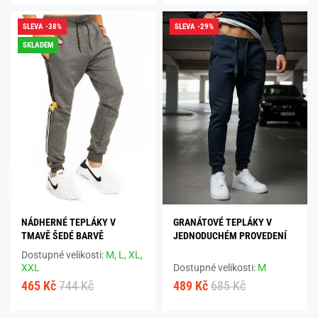
SLEVA -38%
SLEVA -29%
SKLADEM
NÁDHERNÉ TEPLÁKY V
GRANÁTOVÉ TEPLÁKY V
TMAVĚ ŠEDÉ BARVĚ
JEDNODUCHÉM PROVEDENÍ
Dostupné velikosti:
M,
L,
XL,
XXL
Dostupné velikosti:
M
465 Kč
744 Kč
489 Kč
685 Kč