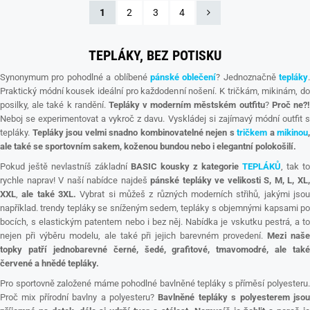
1
2
3
4
TEPLÁKY, BEZ POTISKU
Synonymum pro pohodlné a oblíbené
pánské oblečení
? Jednoznačně
tepláky
.
Praktický módní kousek ideální pro každodenní nošení. K tričkám, mikinám, do
posilky, ale také k randění.
Tepláky v moderním městském outfitu
?
Proč ne?
Neboj se experimentovat a vykroč z davu. Vyskládej si zajímavý módní outfit s
tepláky.
Tepláky jsou velmi snadno kombinovatelné nejen s
tričkem
a
mikinou
,
ale také se sportovním sakem, koženou bundou nebo i elegantní polokošilí.
Pokud ještě nevlastníš základní
BASIC kousky z kategorie
TEPLÁKŮ
, tak to
rychle naprav! V naší nabídce najdeš
pánské tepláky ve velikosti S, M, L, XL
XXL
,
ale také 3XL.
Vybrat si můžeš z různých moderních střihů, jakými jso
například. trendy tepláky se sníženým sedem, tepláky s objemnými kapsami po
bocích, s elastickým patentem nebo i bez něj. Nabídka je vskutku pestrá, a to
nejen při výběru modelu, ale také při jejich barevném provedení.
Mezi naš
topky patří jednobarevné černé, šedé, grafitové, tmavomodré, ale také
červené a hnědé tepláky.
Pro sportovně založené máme pohodlné bavlněné tepláky s příměsí polyesteru.
Proč mix přírodní bavlny a polyesteru?
Bavlněné tepláky s polyesterem jso