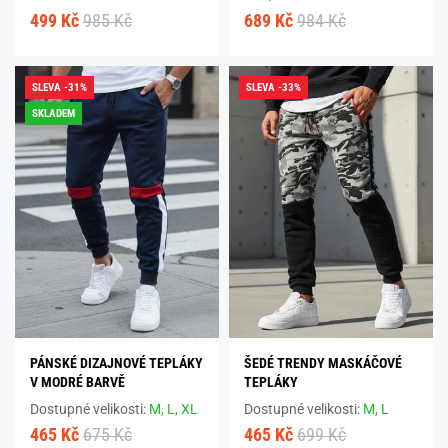
499 Kč
985 Kč
689 Kč
984 Kč
SLEVA -31%
SLEVA -33%
SKLADEM
PÁNSKÉ DIZAJNOVÉ TEPLÁKY
ŠEDÉ TRENDY MASKÁČOVÉ
V MODRÉ BARVĚ
TEPLÁKY
Dostupné velikosti:
M,
L,
XL
Dostupné velikosti:
M,
L
465 Kč
675 Kč
465 Kč
699 Kč