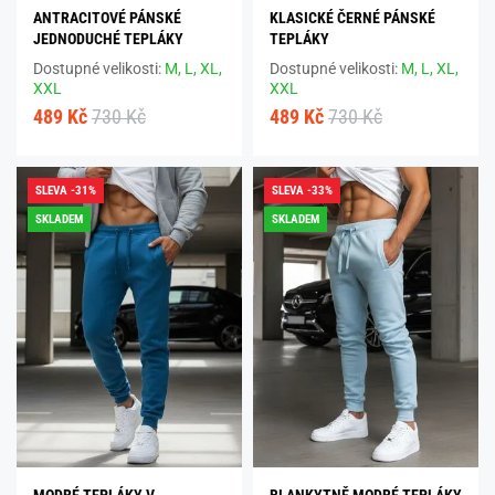
ANTRACITOVÉ PÁNSKÉ
KLASICKÉ ČERNÉ PÁNSKÉ
JEDNODUCHÉ TEPLÁKY
TEPLÁKY
Dostupné velikosti:
M,
L,
XL,
Dostupné velikosti:
M,
L,
XL,
XXL
XXL
489 Kč
730 Kč
489 Kč
730 Kč
SLEVA -31%
SLEVA -33%
SKLADEM
SKLADEM
MODRÉ TEPLÁKY V
BLANKYTNĚ MODRÉ TEPLÁKY