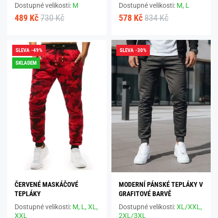
Dostupné velikosti:
M
Dostupné velikosti:
M,
L
489 Kč
730 Kč
578 Kč
834 Kč
SLEVA -49%
SLEVA -30%
SKLADEM
ČERVENÉ MASKÁČOVÉ
MODERNÍ PÁNSKÉ TEPLÁKY V
TEPLÁKY
GRAFITOVÉ BARVĚ
Dostupné velikosti:
M,
L,
XL,
Dostupné velikosti:
XL/XXL,
XXL
2XL/3XL