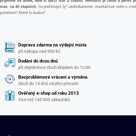
příjemné na dotek, déle si udrží tvar a stálost.
Nemusíš je žehlit a pereš j
max. na 40 stupních.
Co preferuješ ty? Jednobarevné, maskáčové nebo s coo
potiskem? Které to budou?
Doprava zdarma na výdejní místa
při nákupu nad 900 Kč
Dodání do dvou dnů
při objednávce zboží skladem do 12:00
Bezproblémové vrácení a výměna
zboží do 14 dnů od jeho převzetí
Ověřený e-shop od roku 2013
Více než 140 000 zákazníků