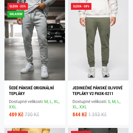
SLEVA -33%
SLEVA -38%
SKLADEM
ŠEDÉ PÁNSKÉ ORIGINÁLNÍ
JEDINEČNÉ PÁNSKÉ OLIVOVÉ
TEPLÁKY
TEPLÁKY V2 PASK-0211
Dostupné velikosti:
M,
L,
XL,
Dostupné velikosti:
S,
M,
L,
XXL
XL,
XXL
489 Kč
730 Kč
844 Kč
1 353 Kč