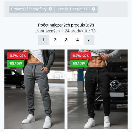
Smazat všechny filtry
Potisk: Bez potisku
Počet nalezených produktů:
73
zobrazených
1-24
produktů z 73
1
2
3
4
SLEVA -33%
SLEVA -33%
SKLADEM
SKLADEM