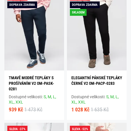
DOPRAVA ZDARMA
DOPRAVA ZDARMA
SKLADEM
TMAVĚ MODRÉ TEPLÁKY S
ELEGANTNÍ PÁNSKÉ TEPLÁKY
PROŠÍVÁNÍM V2 OM-PASK-
ČERNÉ V2 OM-PACP-0283
0281
Dostupné velikosti:
S,
M,
L,
Dostupné velikosti:
S,
M,
L,
XL,
XXL
XL,
XXL
939 Kč
1 473 Kč
1 028 Kč
1 635 Kč
SLEVA -37%
SLEVA -52%