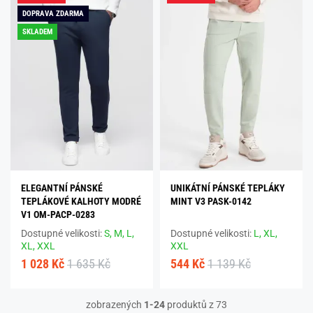
DOPRAVA ZDARMA
SKLADEM
ELEGANTNÍ PÁNSKÉ
UNIKÁTNÍ PÁNSKÉ TEPLÁKY
TEPLÁKOVÉ KALHOTY MODRÉ
MINT V3 PASK-0142
V1 OM-PACP-0283
Dostupné velikosti:
S,
M,
L,
Dostupné velikosti:
L,
XL,
XL,
XXL
XXL
1 028 Kč
1 635 Kč
544 Kč
1 139 Kč
zobrazených
1-24
produktů z 73