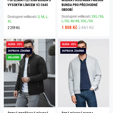
VYSOKÝM LÍMCEM V2 C645
BUNDA PRO PŘECHODNÉ
OBDOBÍ
Dostupné velikosti:
3XL/56,
Dostupné velikosti:
S,
M,
L,
L/50,
M/48,
XXL/54
XL
1 808 Kč
2 661 Kč
2 259 Kč
SLEVA -32%
SLEVA -45%
DOPRAVA ZDARMA
DOPRAVA ZDARMA
SKLADEM