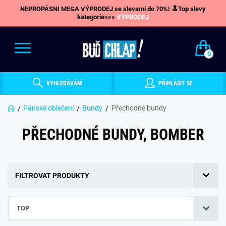
NEPROPÁSNI MEGA VÝPRODEJ se slevami do 70%! 🔝Top slevy
kategorie»»»
VÝPRODEJ
0
VYHLEDÁVÁNÍ
PŘIHLÁSIT SE
Pánské oblečení
Bundy
Přechodné bundy
PŘECHODNÉ BUNDY, BOMBER
FILTROVAT PRODUKTY
TOP