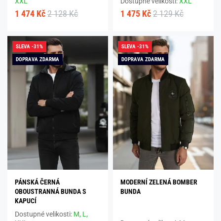
XXL
Dostupné velikosti:
XXL
1 474 Kč
2 128 Kč
1 475 Kč
2 129 Kč
SLEVA -31%
SLEVA -31%
DOPRAVA ZDARMA
DOPRAVA ZDARMA
PÁNSKÁ ČERNÁ
MODERNÍ ZELENÁ BOMBER
OBOUSTRANNÁ BUNDA S
BUNDA
KAPUCÍ
Dostupné velikosti:
M,
L,