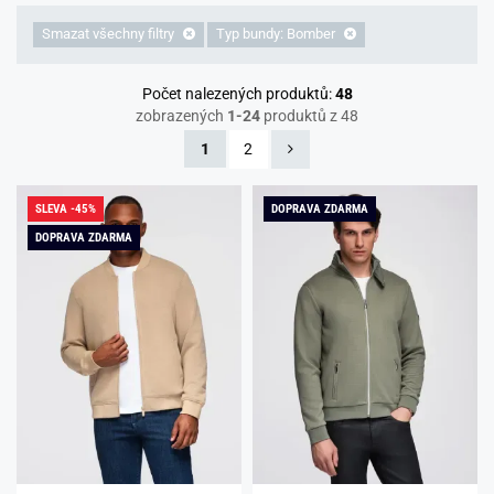
Smazat všechny filtry
Typ bundy: Bomber
Počet nalezených produktů:
48
zobrazených
1-24
produktů z 48
1
2
SLEVA -45%
DOPRAVA ZDARMA
DOPRAVA ZDARMA