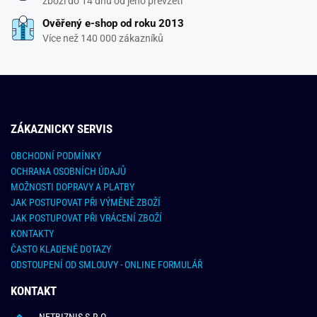
zboží do 14 dnů od jeho převzetí
Ověřený e-shop od roku 2013
Více než 140 000 zákazníků
ZÁKAZNICKY SERVIS
OBCHODNÍ PODMÍNKY
OCHRANA OSOBNÍCH ÚDAJŮ
MOŽNOSTI DOPRAVY A PLATBY
JAK POSTUPOVAT PŘI VÝMĚNĚ ZBOŽÍ
JAK POSTUPOVAT PŘI VRÁCENÍ ZBOŽÍ
KONTAKTY
ČASTO KLADENÉ DOTAZY
ODSTOUPENÍ OD SMLOUVY - ONLINE FORMULÁŘ
KONTAKT
NETBIZNIS S.R.O.