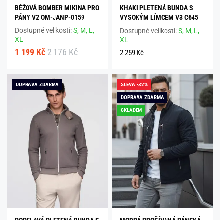
BÉŽOVÁ BOMBER MIKINA PRO
KHAKI PLETENÁ BUNDA S
PÁNY V2 OM-JANP-0159
VYSOKÝM LÍMCEM V3 C645
Dostupné velikosti:
S,
M,
L,
Dostupné velikosti:
S,
M,
L,
XL
XL
1 199 Kč
2 176 Kč
2 259 Kč
DOPRAVA ZDARMA
SLEVA -32%
DOPRAVA ZDARMA
SKLADEM
POPELAVÁ PLETENÁ BUNDA S
MODRÁ PROŠÍVANÁ PÁNSKÁ