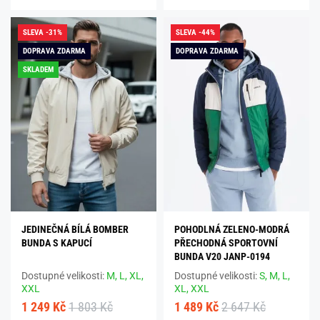
SLEVA -31%
SLEVA -44%
DOPRAVA ZDARMA
DOPRAVA ZDARMA
SKLADEM
JEDINEČNÁ BÍLÁ BOMBER
POHODLNÁ ZELENO-MODRÁ
BUNDA S KAPUCÍ
PŘECHODNÁ SPORTOVNÍ
BUNDA V20 JANP-0194
Dostupné velikosti:
M,
L,
XL,
Dostupné velikosti:
S,
M,
L,
XXL
XL,
XXL
1 249 Kč
1 803 Kč
1 489 Kč
2 647 Kč