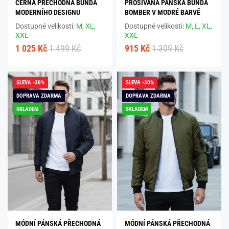
ČERNÁ PŘECHODNÁ BUNDA
PROŠÍVANÁ PÁNSKÁ BUNDA
MODERNÍHO DESIGNU
BOMBER V MODRÉ BARVĚ
Dostupné velikosti:
M,
XL,
Dostupné velikosti:
M,
L,
XL,
XXL
XXL
1 025 Kč
1 499 Kč
915 Kč
1 309 Kč
SLEVA -30%
SLEVA -30%
DOPRAVA ZDARMA
DOPRAVA ZDARMA
SKLADEM
SKLADEM
MÓDNÍ PÁNSKÁ PŘECHODNÁ
MÓDNÍ PÁNSKÁ PŘECHODNÁ