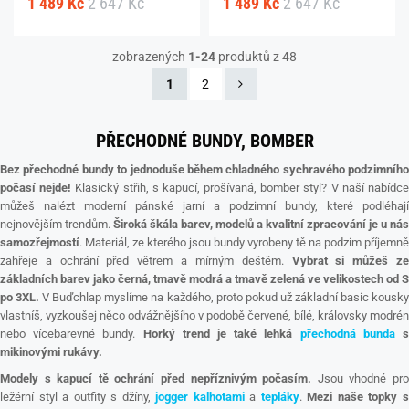
1 489 Kč
2 647 Kč
1 489 Kč
2 647 Kč
zobrazených
1-24
produktů z 48
1
2
PŘECHODNÉ BUNDY, BOMBER
Bez přechodné bundy to jednoduše během chladného sychravého podzimního
počasí nejde!
Klasický střih, s kapucí, prošívaná, bomber styl? V naší nabídc
můžeš nalézt moderní pánské jarní a podzimní bundy, které podléhají
nejnovějším trendům.
Široká škála barev, modelů a kvalitní zpracování je u nás
samozřejmostí
. Materiál, ze kterého jsou bundy vyrobeny tě na podzim příjemně
zahřeje a ochrání před větrem a mírným deštěm.
Vybrat si můžeš z
základních barev jako černá, tmavě modrá a tmavě zelená ve velikostech od S
po 3XL.
V Buďchlap myslíme na každého, proto pokud už základní basic kousk
vlastníš, vyzkoušej něco odvážnějšího v podobě červené, bílé, královsky modrén
nebo vícebarevné bundy.
Horký trend je také lehká
přechodná bunda
mikinovými rukávy.
Modely s kapucí tě ochrání před nepříznivým počasím.
Jsou vhodné pr
ležérní styl a outfity s džíny,
jogger kalhotami
a
tepláky
.
Mezi naše topky 