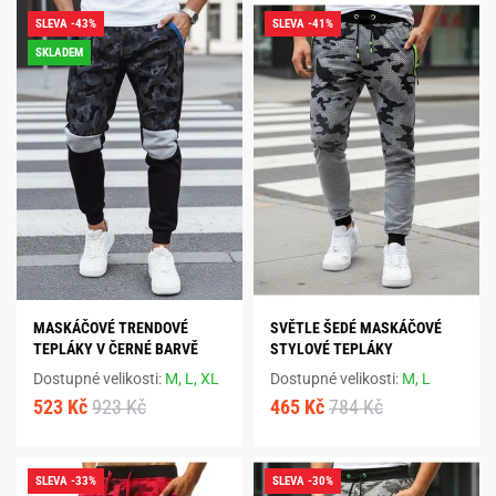
SLEVA -43%
SLEVA -41%
SKLADEM
MASKÁČOVÉ TRENDOVÉ
SVĚTLE ŠEDÉ MASKÁČOVÉ
TEPLÁKY V ČERNÉ BARVĚ
STYLOVÉ TEPLÁKY
Dostupné velikosti:
M,
L,
XL
Dostupné velikosti:
M,
L
523 Kč
923 Kč
465 Kč
784 Kč
SLEVA -33%
SLEVA -30%