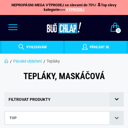
NEPROPÁSNI MEGA VÝPRODEJ se slevami do 70%! 🔝Top slevy
kategorie»»»
VÝPRODEJ
0
VYHLEDÁVÁNÍ
PŘIHLÁSIT SE
Pánské oblečení
Tepláky
TEPLÁKY, MASKÁČOVÁ
FILTROVAT PRODUKTY
TOP