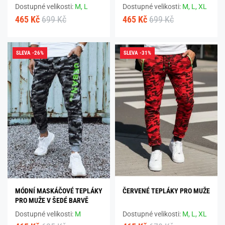
Dostupné velikosti:
M,
L
Dostupné velikosti:
M,
L,
XL
465 Kč
699 Kč
465 Kč
699 Kč
SLEVA -26%
SLEVA -31%
MÓDNÍ MASKÁČOVÉ TEPLÁKY
ČERVENÉ TEPLÁKY PRO MUŽE
PRO MUŽE V ŠEDÉ BARVĚ
Dostupné velikosti:
M
Dostupné velikosti:
M,
L,
XL