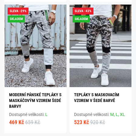
SLEVA -29%
SLEVA -43%
SKLADEM
SKLADEM
MODERNÍ PÁNSKÉ TEPLÁKY S
TEPLÁKY S MASKOVACÍM
MASKÁČOVÝM VZOREM ŠEDÉ
VZOREM V ŠEDÉ BARVĚ
BARVY
Dostupné velikosti:
L
Dostupné velikosti:
M,
L,
XL
469 Kč
659 Kč
523 Kč
920 Kč