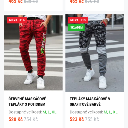
465 Kč
625 Kč
465 Kč
670 Kč
SLEVA -31%
SLEVA -31%
SKLADEM
ČERVENÉ MASKÁČOVÉ
TEPLÁKY MASKÁČOVÉ V
TEPLÁKY S POTISKEM
GRAFITOVÉ BARVĚ
Dostupné velikosti:
M,
L,
XL
Dostupné velikosti:
M,
L,
XL
520 Kč
754 Kč
523 Kč
755 Kč