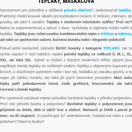
TEPLÁKY, MASKÁČOVÁ
Synonymum pro pohodlné a oblíbené
pánské oblečení
? Jednoznačně
tepláky
.
Praktický módní kousek ideální pro každodenní nošení. K tričkám, mikinám, do
posilky, ale také k randění.
Tepláky v moderním městském outfitu
?
Proč ne?
Neboj se experimentovat a vykroč z davu. Vyskládej si zajímavý módní outfit s
tepláky.
Tepláky jsou velmi snadno kombinovatelné nejen s
tričkem
a
mikinou
,
ale také se sportovním sakem, koženou bundou nebo i elegantní polokošilí.
Pokud ještě nevlastníš základní
BASIC kousky z kategorie
TEPLÁKŮ
, tak to
rychle naprav! V naší nabídce najdeš
pánské tepláky ve velikosti S, M, L, XL
XXL
,
ale také 3XL.
Vybrat si můžeš z různých moderních střihů, jakými jso
například. trendy tepláky se sníženým sedem, tepláky s objemnými kapsami po
bocích, s elastickým patentem nebo i bez něj. Nabídka je vskutku pestrá, a to
nejen při výběru modelu, ale také při jejich barevném provedení.
Mezi naš
topky patří jednobarevné černé, šedé, grafitové, tmavomodré, ale také
červené a hnědé tepláky.
Pro sportovně založené máme pohodlné bavlněné tepláky s příměsí polyesteru.
Proč mix přírodní bavlny a polyesteru?
Bavlněné tepláky s polyesterem jso
příjemné na dotek, déle si udrží tvar a stálost.
Nemusíš je žehlit a pereš j
max. na 40 stupních.
Co preferuješ ty? Jednobarevné, maskáčové nebo s coo
potiskem? Které to budou?