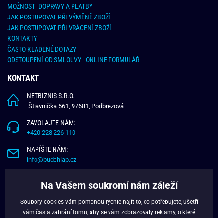
MOŽNOSTI DOPRAVY A PLATBY
JAK POSTUPOVAT PŘI VÝMĚNĚ ZBOŽÍ
JAK POSTUPOVAT PŘI VRÁCENÍ ZBOŽÍ
KONTAKTY
ČASTO KLADENÉ DOTAZY
ODSTOUPENÍ OD SMLOUVY - ONLINE FORMULÁŘ
KONTAKT
NETBIZNIS S.R.O.
Štiavnička 561, 97681, Podbrezová
ZAVOLAJTE NÁM:
+420 228 226 110
NAPÍŠTE NÁM:
info@budchlap.cz
UŽITEČNÉ INFORMACE
Na Vašem soukromí nám záleží
O NÁS
Soubory cookies vám pomohou rychle najít to, co potřebujete, ušetří
VĚRNOSTNÍ PROGRAM
vám čas a zabrání tomu, aby se vám zobrazovaly reklamy, o které
BLOG