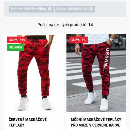
Smazat všechny filtry
Barva: Maskáčová
Počet nalezených produktů:
14
SLEVA -49%
SLEVA -8%
SKLADEM
ČERVENÉ MASKÁČOVÉ
MÓDNÍ MASKÁČOVÉ TEPLÁKY
TEPLÁKY
PRO MUŽE V ČERVENÉ BARVĚ