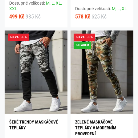
Dostupné velikosti:
M,
L,
XL,
XXL
Dostupné velikosti:
M,
L,
XL
499 Kč
985 Kč
578 Kč
625 Kč
SLEVA -33%
SLEVA -33%
SKLADEM
ŠEDÉ TRENDY MASKÁČOVÉ
ZELENÉ MASKÁČOVÉ
TEPLÁKY
TEPLÁKY V MODERNÍM
PROVEDENÍ