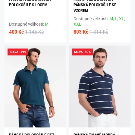
POLOKOŠILE S LOGEM
PÁNSKÁ POLOKOŠILE SE
VZOREM
Dostupné velikosti:
M,
L,
XL,
Dostupné velikosti:
M
XXL
400 Kč
1 145 Kč
803 Kč
1 314 Kč
SLEVA -39%
SLEVA -43%
PÁNSKÁ POLOKOŠILE BEZ
PÁNSKÁ TMAVĚ MODRÁ