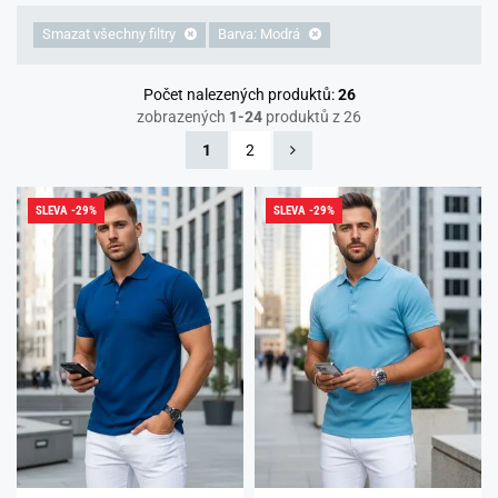
Smazat všechny filtry
Barva: Modrá
Počet nalezených produktů:
26
zobrazených
1-24
produktů z 26
1
2
SLEVA -29%
SLEVA -29%