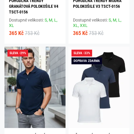
POHODLNÁ TRENDY
POHODLNÁ TRENDY MODRÁ
GRANÁTOVÁ POLOKOŠILE V4
POLOKOŠILE V3 TSCT-0156
TSCT-0156
Dostupné velikosti:
S,
M,
L,
Dostupné velikosti:
S,
M,
L,
XL
XL,
XXL
365 Kč
753 Kč
365 Kč
753 Kč
SLEVA -29%
SLEVA -33%
DOPRAVA ZDARMA