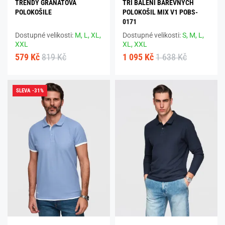
TRENDY GRANÁTOVÁ
TŘI BALENÍ BAREVNÝCH
POLOKOŠILE
POLOKOŠIL MIX V1 POBS-
0171
Dostupné velikosti:
M,
L,
XL,
Dostupné velikosti:
S,
M,
L,
XXL
XL,
XXL
579 Kč
819 Kč
1 095 Kč
1 638 Kč
SLEVA -31%