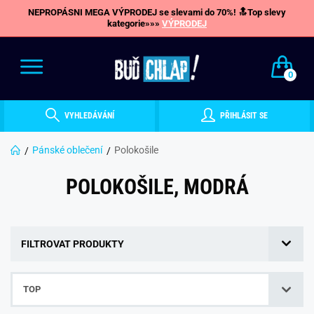
NEPROPÁSNI MEGA VÝPRODEJ se slevami do 70%! 🔝Top slevy
kategorie»»»
VÝPRODEJ
0
VYHLEDÁVÁNÍ
PŘIHLÁSIT SE
Pánské oblečení
Polokošile
POLOKOŠILE, MODRÁ
FILTROVAT PRODUKTY
TOP