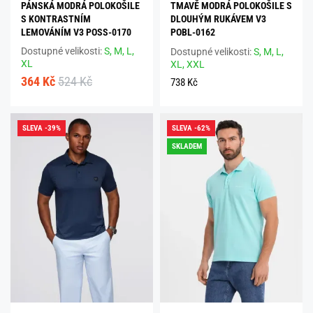
PÁNSKÁ MODRÁ POLOKOŠILE
TMAVĚ MODRÁ POLOKOŠILE S
S KONTRASTNÍM
DLOUHÝM RUKÁVEM V3
LEMOVÁNÍM V3 POSS-0170
POBL-0162
Dostupné velikosti:
S,
M,
L,
Dostupné velikosti:
S,
M,
L,
XL
XL,
XXL
364 Kč
524 Kč
738 Kč
SLEVA -39%
SLEVA -62%
SKLADEM