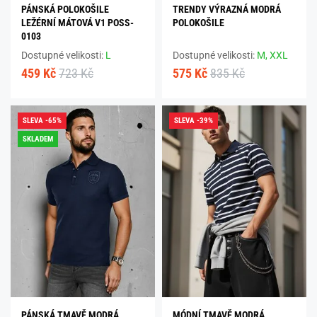
PÁNSKÁ POLOKOŠILE
TRENDY VÝRAZNÁ MODRÁ
LEŽÉRNÍ MÁTOVÁ V1 POSS-
POLOKOŠILE
0103
Dostupné velikosti:
L
Dostupné velikosti:
M,
XXL
459 Kč
723 Kč
575 Kč
835 Kč
SLEVA -65%
SLEVA -39%
SKLADEM
PÁNSKÁ TMAVĚ MODRÁ
MÓDNÍ TMAVĚ MODRÁ