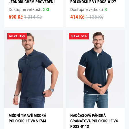
JEDNODUCHÉM PROVEDENÍ
POLOKOŠILE V1 POSS-0127
Dostupné velikosti:
XXL
Dostupné velikosti:
S
690 Kč
1 314 Kč
414 Kč
1 135 Kč
SLEVA -45%
SLEVA -51%
MÓDNÍ TMAVĚ MODRÁ
NADČASOVÁ PÁNSKÁ
POLOKOŠILE V8 S1744
GRANÁTOVÁ POLOKOŠILE V4
POSS-0113