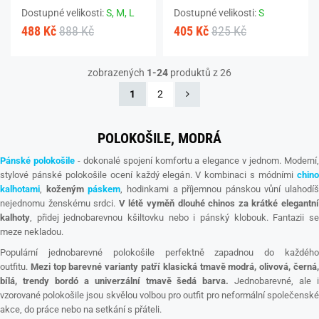
Dostupné velikosti:
S,
M,
L
Dostupné velikosti:
S
488 Kč
888 Kč
405 Kč
825 Kč
zobrazených
1-24
produktů z 26
1
2
POLOKOŠILE, MODRÁ
Pánské polokošile
- dokonalé spojení komfortu a elegance v jednom. Moderní
stylové pánské polokošile ocení každý elegán. V kombinaci s módními
chino
kalhotami
,
koženým
páskem
, hodinkami a příjemnou pánskou vůní ulahodíš
nejednomu ženskému srdci.
V létě vyměň dlouhé chinos za krátké elegantn
kalhoty
, přidej jednobarevnou kšiltovku nebo i pánský klobouk. Fantazii se
meze nekladou.
Populární jednobarevné polokošile perfektně zapadnou do každého
outfitu.
Mezi top barevné varianty patří klasická tmavě modrá, olivová, černá
bílá, trendy bordó a univerzální tmavě šedá barva.
Jednobarevné, ale 
vzorované polokošile jsou skvělou volbou pro outfit pro neformální společenské
akce, do práce nebo na setkání s přáteli.