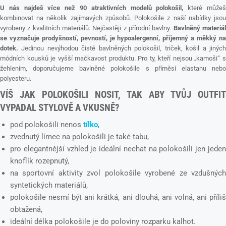
U nás najdeš více než 90 atraktivních modelů polokošil,
které může
kombinovat na několik zajímavých způsobů. Polokošile z naší nabídky jsou
vyrobeny z kvalitních materiálů. Nejčastěji z přírodní bavlny.
Bavlněný materiá
se vyznačuje prodyšností, pevností, je hypoalergenní, příjemný a měkký na
dotek.
Jedinou nevýhodou čistě bavlněných polokošil, triček, košil a jiných
módních kousků je vyšší mačkavost produktu. Pro ty, kteří nejsou „kamoši“ s
žehlením, doporučujeme bavlněné polokošile s příměsí elastanu nebo
polyesteru.
VÍŠ JAK POLOKOŠILI NOSIT, TAK ABY TVŮJ OUTFIT
VYPADAL STYLOVĚ A VKUSNĚ?
pod polokošili nenos
tílko
,
zvednutý límec na polokošili je také tabu,
pro elegantnější vzhled je ideální nechat na polokošili jen jeden
knoflík rozepnutý,
na sportovní aktivity zvol polokošile vyrobené ze vzdušných
syntetických materiálů,
polokošile nesmí být ani krátká, ani dlouhá, ani volná, ani příliš
obtažená,
ideální délka polokošile je do poloviny rozparku kalhot.