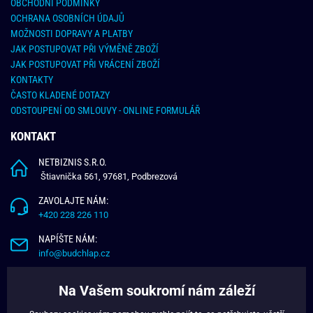
OBCHODNÍ PODMÍNKY
OCHRANA OSOBNÍCH ÚDAJŮ
MOŽNOSTI DOPRAVY A PLATBY
JAK POSTUPOVAT PŘI VÝMĚNĚ ZBOŽÍ
JAK POSTUPOVAT PŘI VRÁCENÍ ZBOŽÍ
KONTAKTY
ČASTO KLADENÉ DOTAZY
ODSTOUPENÍ OD SMLOUVY - ONLINE FORMULÁŘ
KONTAKT
NETBIZNIS S.R.O.
Štiavnička 561, 97681, Podbrezová
ZAVOLAJTE NÁM:
+420 228 226 110
NAPÍŠTE NÁM:
info@budchlap.cz
UŽITEČNÉ INFORMACE
Na Vašem soukromí nám záleží
O NÁS