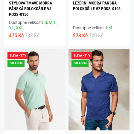
STYLOVÁ TMAVĚ MODRÁ
LEŽÉRNÍ MODRÁ PÁNSKÁ
PÁNSKÁ POLOKOŠILE V3
POLOKOŠILE V2 POSS-0103
POSS-0150
Dostupné velikosti:
S,
M,
L,
XL,
XXL
Dostupné velikosti:
M
475 Kč
783 Kč
273 Kč
720 Kč
SLEVA -37%
SLEVA -31%
SKLADEM
SKLADEM