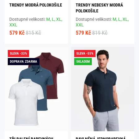
TRENDY MODRÁ POLOKOŠILE
TRENDY NEBESKY MODRÁ
POLOKOŠILE
Dostupné velikosti:
M,
L,
XL,
Dostupné velikosti:
M,
L,
XL,
XXL
XXL
579 Kč
815 Kč
579 Kč
819 Kč
SLEVA -33%
SLEVA -55%
DOPRAVA ZDARMA
SKLADEM
TŘI BALENÍ BAREVNÝCH
BAVLNĚNÁ JEDNOBAREVNÁ