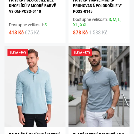
KNOFLÍKŮ V MODRÉ BARVĚ
PRUHOVANÁ POLOKOŠILE V1
V3 OM-POSS-0110
POSS-0145
Dostupné velikosti:
S,
M,
L,
Dostupné velikosti:
S
XL,
XXL
413 Kč
675 Kč
878 Kč
1 533 Kč
SLEVA -46%
SLEVA -47%