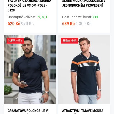
BAVLNĚNÁ ZAJÍMAVÁ MODRÁ
SLABĚ MODRÁ POLOKOŠILE V
POLOKOŠILE V3 OM-POLS-
JEDNODUCHÉM PROVEDENÍ
0129
Dostupné velikosti:
S,
M,
L
Dostupné velikosti:
XXL
520 Kč
970 Kč
689 Kč
1 309 Kč
SLEVA -47%
SLEVA -64%
GRANÁTOVÁ POLOKOŠILE V
ATRAKTIVNÍ TMAVĚ MODRÁ