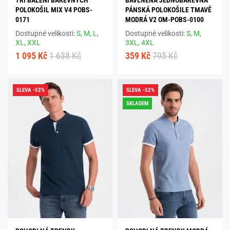
POLOKOŠIL MIX V4 POBS-
PÁNSKÁ POLOKOŠILE TMAVĚ
0171
MODRÁ V2 OM-POBS-0100
Dostupné velikosti:
S,
M,
L,
Dostupné velikosti:
S,
M,
XL,
XXL
3XL,
4XL
1 095 Kč
1 638 Kč
359 Kč
795 Kč
SLEVA -52%
SLEVA -52%
SKLADEM