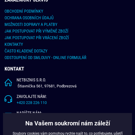
OBCHODNÍ PODMÍNKY
OCHRANA OSOBNÍCH ÚDAJŮ
MOŽNOSTI DOPRAVY A PLATBY
JAK POSTUPOVAT PŘI VÝMĚNĚ ZBOŽÍ
JAK POSTUPOVAT PŘI VRÁCENÍ ZBOŽÍ
KONTAKTY
ČASTO KLADENÉ DOTAZY
ODSTOUPENÍ OD SMLOUVY - ONLINE FORMULÁŘ
KONTAKT
NETBIZNIS S.R.O.
Štiavnička 561, 97681, Podbrezová
ZAVOLAJTE NÁM:
+420 228 226 110
NAPÍŠTE NÁM:
info@budchlap.cz
Na Vašem soukromí nám záleží
UŽITEČNÉ INFORMACE
Soubory cookies vám pomohou rychle najít to, co potřebujete, ušetří