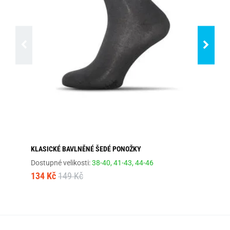
KLASICKÉ BAVLNĚNÉ ŠEDÉ PONOŽKY
GR
Dostupné velikosti:
38-40,
41-43,
44-46
Dos
134 Kč
149 Kč
74