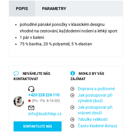
POPIS
PARAMETRY
pohodlné pánské ponožky v klasickém designu
vhodné na cestování, každodenní nošení a lehký sport
1 pár v balení
75 % bavlna, 20 % polyamid, 5 % elastan
NEVÁHEJTE NÁS
MOHLO BY VÁS
KONTAKTOVAT
ZAJÍMAT
Doprava a poštovné
+420 228 226 110
Jak postupovat při
výměně zboží
(Po - Pá: 8-16:00)
Jak postupovat při
vrácení zboží
info@budchlap.cz
Tabulky velikostí
Často kladené dotazy
KONTAKTUJTE NÁS