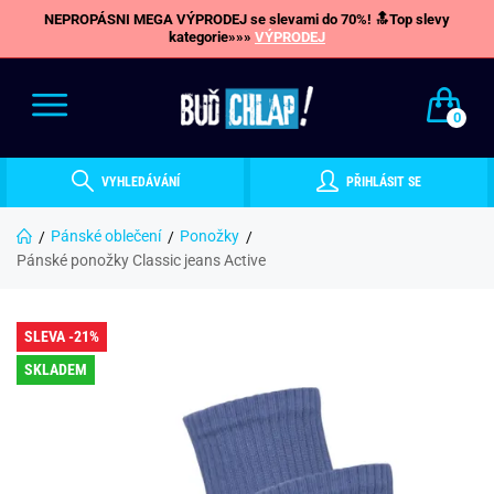
NEPROPÁSNI MEGA VÝPRODEJ se slevami do 70%! 🔝Top slevy
kategorie»»»
VÝPRODEJ
0
VYHLEDÁVÁNÍ
PŘIHLÁSIT SE
Pánské oblečení
Ponožky
Pánské ponožky Classic jeans Active
SLEVA -21%
SKLADEM