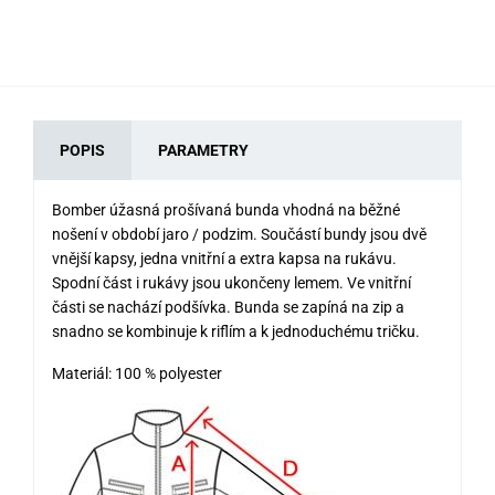
66
POPIS
PARAMETRY
Bomber úžasná prošívaná bunda vhodná na běžné
nošení v období jaro / podzim. Součástí bundy jsou dvě
vnější kapsy, jedna vnitřní a extra kapsa na rukávu.
Spodní část i rukávy jsou ukončeny lemem. Ve vnitřní
části se nachází podšívka. Bunda se zapíná na zip a
snadno se kombinuje k riflím a k jednoduchému tričku.
Materiál: 100 % polyester