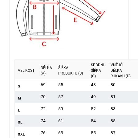
SPODNÍ
VNĚJŠÍ
DÉLKA
ŠÍŘKA
VELIKOST
ŠÍŘKA
DÉLKA
(A)
PRODUKTU (B)
(C)
RUKÁVU (D)
69
55
48
80
S
70
57
49
81
M
72
59
52
83
L
74
61
54
85
XL
76
63
55
87
XXL