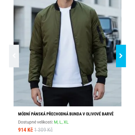
MÓDNÍ PÁNSKÁ PŘECHODNÁ BUNDA V OLIVOVÉ BARVĚ
TR
V1
Dostupné velikosti:
M,
L,
XL
Dos
914 Kč
1 309 Kč