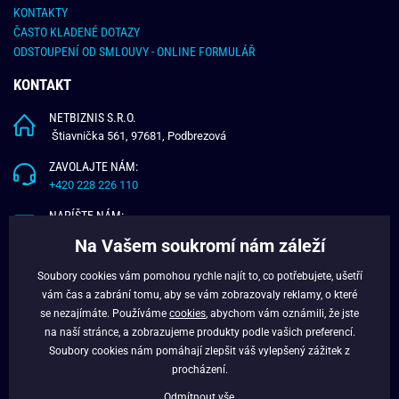
KONTAKTY
ČASTO KLADENÉ DOTAZY
ODSTOUPENÍ OD SMLOUVY - ONLINE FORMULÁŘ
KONTAKT
NETBIZNIS S.R.O.
Štiavnička 561, 97681, Podbrezová
ZAVOLAJTE NÁM:
+420 228 226 110
NAPÍŠTE NÁM:
info@budchlap.cz
Na Vašem soukromí nám záleží
UŽITEČNÉ INFORMACE
Soubory cookies vám pomohou rychle najít to, co potřebujete, ušetří
vám čas a zabrání tomu, aby se vám zobrazovaly reklamy, o které
O NÁS
se nezajímáte. Používáme
cookies
, abychom vám oznámili, že jste
VĚRNOSTNÍ PROGRAM
na naší stránce, a zobrazujeme produkty podle vašich preferencí.
BLOG
Soubory cookies nám pomáhají zlepšit váš vylepšený zážitek z
FACEBOOK
procházení.
Odmítnout vše