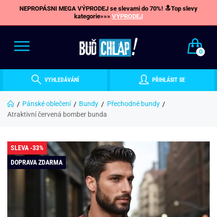
NEPROPÁSNI MEGA VÝPRODEJ se slevami do 70%! 🔝Top slevy
kategorie»»»
VÝPRODEJ
0
VYHLEDÁVÁNÍ
PŘIHLÁSIT SE
Pánské oblečení
Bundy
Přechodné bundy
Atraktivní červená bomber bunda
SLEVA -33%
DOPRAVA ZDARMA