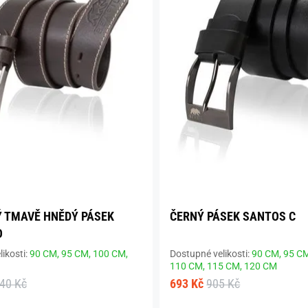
 TMAVĚ HNĚDÝ PÁSEK
ČERNÝ PÁSEK SANTOS C
O
ikosti:
90 CM,
95 CM,
100 CM,
Dostupné velikosti:
90 CM,
95 C
110 CM,
115 CM,
120 CM
040 Kč
693 Kč
905 Kč