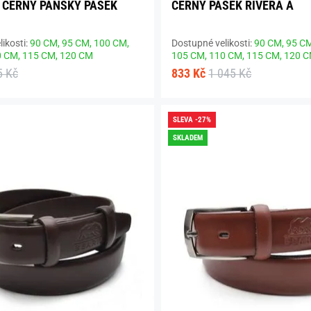
 ČERNÝ PÁNSKÝ PÁSEK
ČERNÝ PÁSEK RIVERA A
ikosti:
90 CM,
95 CM,
100 CM,
Dostupné velikosti:
90 CM,
95 C
0 CM,
115 CM,
120 CM
105 CM,
110 CM,
115 CM,
120 
5 Kč
833 Kč
1 045 Kč
SLEVA -27%
SKLADEM