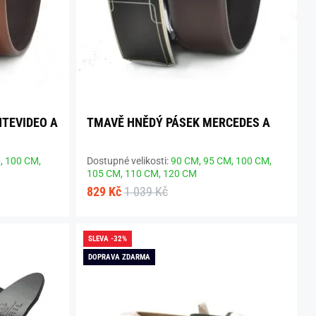
NTEVIDEO A
TMAVĚ HNĚDÝ PÁSEK MERCEDES A
,
100 CM,
Dostupné velikosti:
90 CM,
95 CM,
100 CM,
105 CM,
110 CM,
120 CM
829 Kč
1 039 Kč
SLEVA -32%
DOPRAVA ZDARMA