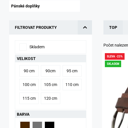
Pánské doplňky
FILTROVAT PRODUKTY
TOP
Počet naleze
Skladem
SLEVA -23%
VELIKOST
SKLADEM
90 cm
90cm
95 cm
100 cm
105 cm
110 cm
115 cm
120 cm
BARVA