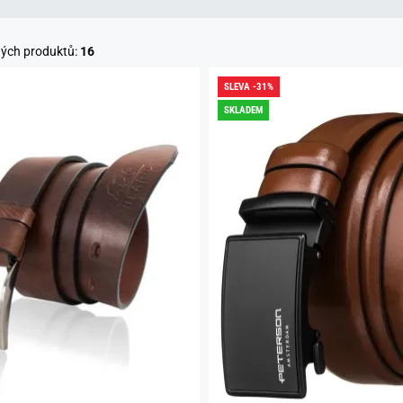
ných produktů:
16
SLEVA -31%
SKLADEM