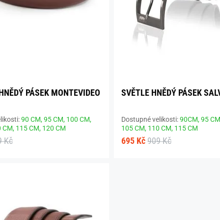
HNĚDÝ PÁSEK MONTEVIDEO
SVĚTLE HNĚDÝ PÁSEK SAL
ikosti:
90 CM,
95 CM,
100 CM,
Dostupné velikosti:
90CM,
95 CM
0 CM,
115 CM,
120 CM
105 CM,
110 CM,
115 CM
9 Kč
695 Kč
909 Kč