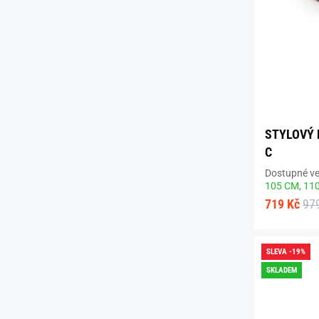
STYLOVÝ 
C
Dostupné vel
105 CM,
11
719 Kč
97
SLEVA -19%
SKLADEM