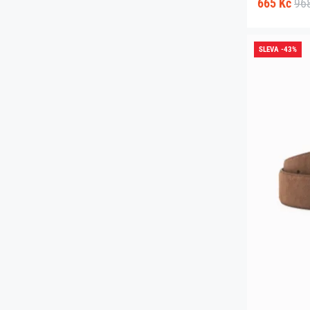
665 Kč
96
SLEVA -43%