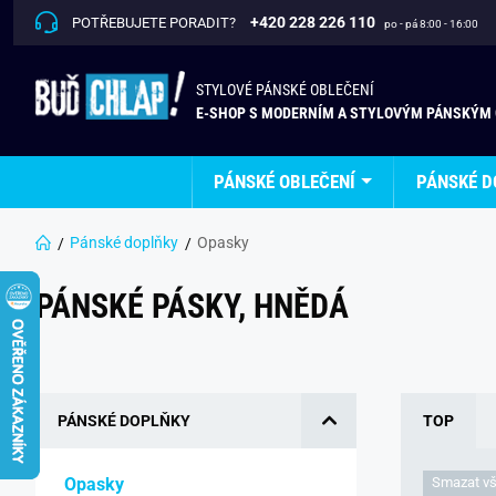
+420 228 226 110
POTŘEBUJETE PORADIT?
po - pá 8:00 - 16:00
STYLOVÉ PÁNSKÉ OBLEČENÍ
E-SHOP S MODERNÍM A STYLOVÝM PÁNSKÝM
PÁNSKÉ OBLEČENÍ
PÁNSKÉ D
Pánské doplňky
Opasky
PÁNSKÉ PÁSKY, HNĚDÁ
PÁNSKÉ DOPLŇKY
TOP
Opasky 
Smazat vš