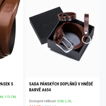
PASEK S
SADA PÁNSKÝCH DOPLŇKŮ V HNĚDÉ
BARVĚ A654
CM,
115 CM,
Dostupné velikosti:
S/M,
L/XL