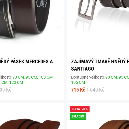
ĚDÝ PÁSEK MERCEDES A
ZAJÍMAVÝ TMAVĚ HNĚDÝ 
SANTIAGO
ikosti:
90 CM,
95 CM,
100 CM,
Dostupné velikosti:
90 CM,
95 C
0 CM,
120 CM
105 CM
039 Kč
715 Kč
1 040 Kč
SLEVA -31%
SKLADEM