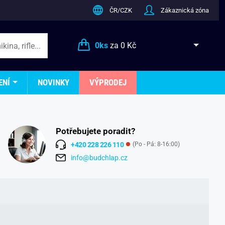
ČR/CZK
Zákaznická zóna
0
ks
za
0 Kč
ENÍ
NOVINKY
VÝPRODEJ
Potřebujete poradit?
+420 228 226 110
(Po - Pá: 8-16:00)
info@budchlap.cz