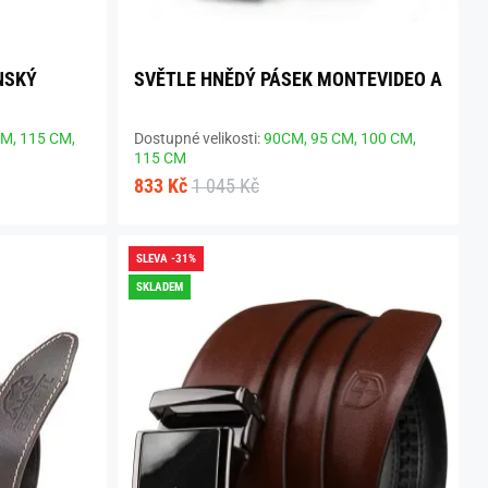
NSKÝ
SVĚTLE HNĚDÝ PÁSEK MONTEVIDEO A
CM,
115 CM,
Dostupné velikosti:
90CM,
95 CM,
100 CM,
115 CM
833 Kč
1 045 Kč
SLEVA -31%
SKLADEM