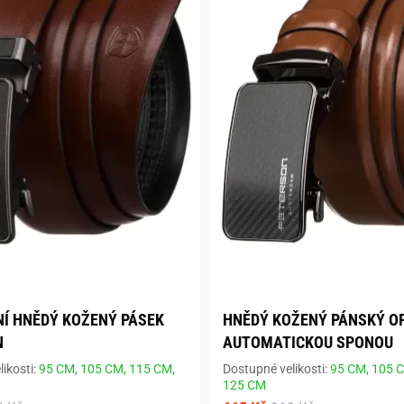
Í HNĚDÝ KOŽENÝ PÁSEK
HNĚDÝ KOŽENÝ PÁNSKÝ O
N
AUTOMATICKOU SPONOU
ikosti:
95 CM,
105 CM,
115 CM,
Dostupné velikosti:
95 CM,
105 
125 CM