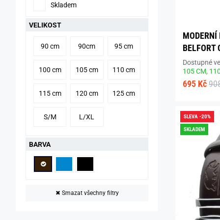
Skladem
VELIKOST
MODERNÍ 
90 cm
90cm
95 cm
BELFORT 
Dostupné vel
100 cm
105 cm
110 cm
105 CM,
11
695 Kč
90
115 cm
120 cm
125 cm
S/M
L/XL
SLEVA -20%
SKLADEM
BARVA
✖
Smazat všechny filtry