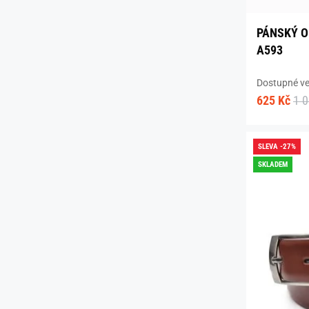
PÁNSKÝ O
A593
Dostupné vel
625 Kč
1 
SLEVA -27%
SKLADEM