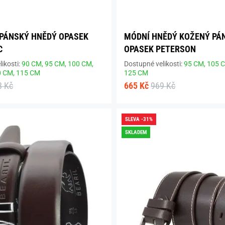
PÁNSKÝ HNĚDÝ OPASEK
MÓDNÍ HNĚDÝ KOŽENÝ PÁ
C
OPASEK PETERSON
ikosti:
90 CM,
95 CM,
100 CM,
Dostupné velikosti:
95 CM,
105 
0 CM,
115 CM
125 CM
8 Kč
665 Kč
969 Kč
SLEVA -31%
SKLADEM