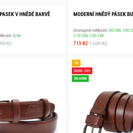
PASEK V HNĚDÉ BARVĚ
MODERNÍ HNĚDÝ PÁSEK BU
Dostupné velikosti:
90 CM,
100 
ikosti:
S/M
110 CM,
120 CM
095 Kč
715 Kč
1 039 Kč
TIP
SLEVA -24%
SKLADEM