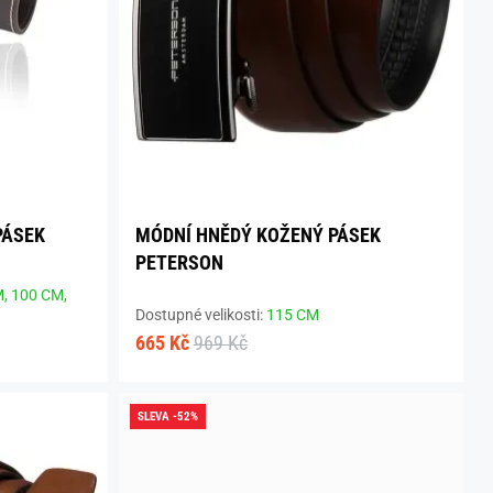
PÁSEK
MÓDNÍ HNĚDÝ KOŽENÝ PÁSEK
PETERSON
M,
100 CM,
Dostupné velikosti:
115 CM
665 Kč
969 Kč
SLEVA -52%