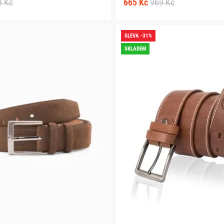
8 Kč
665 Kč
969 Kč
SLEVA -31%
SKLADEM