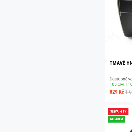
TMAVĚ HN
Dostupné vel
105 CM,
11
829 Kč
1 
SLEVA -31%
SKLADEM