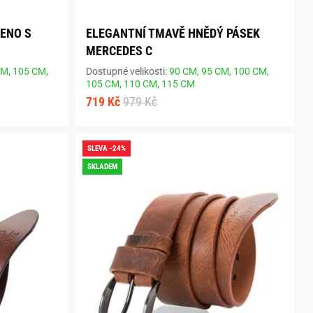
ENO S
ELEGANTNÍ TMAVĚ HNĚDÝ PÁSEK
MERCEDES C
CM,
105 CM,
Dostupné velikosti:
90 CM,
95 CM,
100 CM,
105 CM,
110 CM,
115 CM
719 Kč
979 Kč
SLEVA -24%
SKLADEM