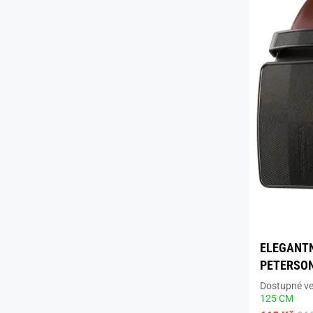
ELEGANTN
PETERSO
Dostupné vel
125 CM