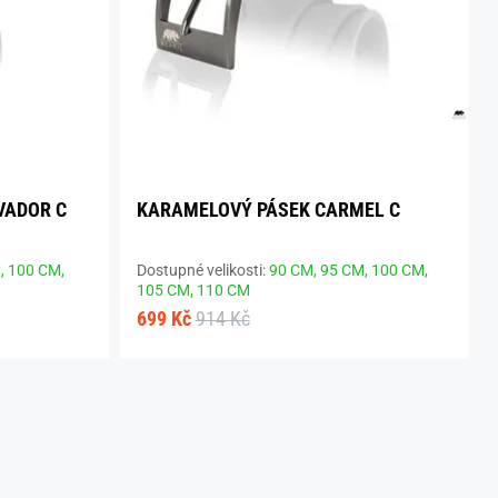
VADOR C
KARAMELOVÝ PÁSEK CARMEL C
,
100 CM,
Dostupné velikosti:
90 CM,
95 CM,
100 CM,
105 CM,
110 CM
699 Kč
914 Kč