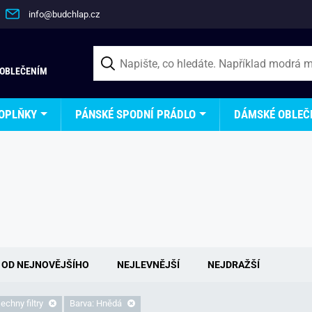
info@budchlap.cz
 OBLEČENÍM
OPLŇKY
PÁNSKÉ SPODNÍ PRÁDLO
DÁMSKÉ OBLEČ
OD NEJNOVĚJŠÍHO
NEJLEVNĚJŠÍ
NEJDRAŽŠÍ
echny filtry
Barva: Hnědá