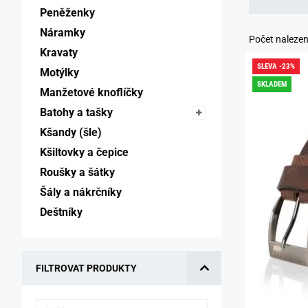
Peněženky 
Náramky 
Počet naleze
Kravaty 
SLEVA -23%
Motýlky 
SKLADEM
Manžetové knoflíčky 
Batohy a tašky 
Kšandy (šle) 
Kšiltovky a čepice 
Roušky a šátky 
Šály a nákrčníky 
Deštníky 
FILTROVAT PRODUKTY