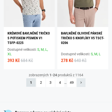
KRÉMOVÉ BAVLNĚNÉ TRIČKO
BAVLNĚNÉ OLIVOVÉ PÁNSKÉ
S POTISKEM PÍSMEN V1
TRIČKO S KNOFLÍKY V5 TSCT-
TSFP-0225
0206
Dostupné velikosti:
S,
M,
L,
XL
Dostupné velikosti:
S,
M,
L
393 Kč
684 Kč
278 Kč
640 Kč
zobrazených
1-24
produktů z 1164
1
2
3
4
…
49