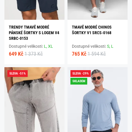
TRENDY TMAVĚ MODRÉ
TMAVĚ MODRÉ CHINOS
PÁNSKÉ ŠORTKY S LOGEM V4
ŠORTKY V1 SRCS-0168
SRBC-0153
Dostupné velikosti:
L,
XL
Dostupné velikosti:
S,
L
649 Kč
1 373 Kč
765 Kč
1 594 Kč
SLEVA -51%
SLEVA -29%
SKLADEM