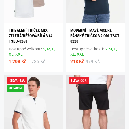
TŘÍBALENÍ TRIČEK MIX
MODERNÍ TMAVĚ MODRÉ
ZELENÁ/BÉŽOVÁ/BÍLÁ V14
PÁNSKÉ TRIČKO V2 OM-TSCT-
TSBS-0268
0220
Dostupné velikosti:
S,
M,
L,
Dostupné velikosti:
S,
M,
L,
XL,
XXL
XL,
XXL
1 208 Kč
1 735 Kč
218 Kč
479 Kč
SLEVA -52%
SLEVA -33%
SKLADEM