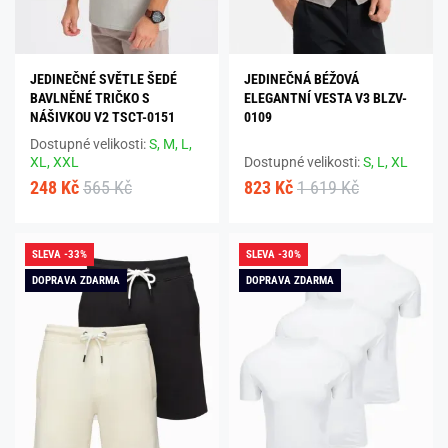
JEDINEČNÉ SVĚTLE ŠEDÉ
JEDINEČNÁ BÉŽOVÁ
BAVLNĚNÉ TRIČKO S
ELEGANTNÍ VESTA V3 BLZV-
NÁŠIVKOU V2 TSCT-0151
0109
Dostupné velikosti:
S,
M,
L,
XL,
XXL
Dostupné velikosti:
S,
L,
XL
248 Kč
565 Kč
823 Kč
1 619 Kč
SLEVA -33%
SLEVA -30%
DOPRAVA ZDARMA
DOPRAVA ZDARMA