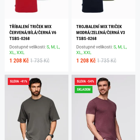
TŘÍBALENÍ TRIČEK MIX
TROJBALENÍ MIX TRIČEK
ČERVENÁ/BÍLÁ/ČERNÁ V6
MODRÁ/ZELENÁ/ČERNÁ V3
TSBS-0268
TSBS-0268
Dostupné velikosti:
S,
M,
L,
Dostupné velikosti:
S,
M,
L,
XL,
XXL
XL,
XXL
1 208 Kč
1 735 Kč
1 208 Kč
1 735 Kč
SLEVA -41%
SLEVA -54%
SKLADEM