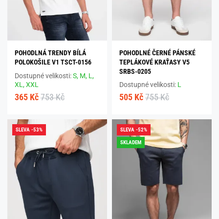
POHODLNÁ TRENDY BÍLÁ
POHODLNÉ ČERNÉ PÁNSKÉ
POLOKOŠILE V1 TSCT-0156
TEPLÁKOVÉ KRAŤASY V5
SRBS-0205
Dostupné velikosti:
S,
M,
L,
XL,
XXL
Dostupné velikosti:
L
365 Kč
753 Kč
505 Kč
755 Kč
SLEVA -53%
SLEVA -52%
SKLADEM