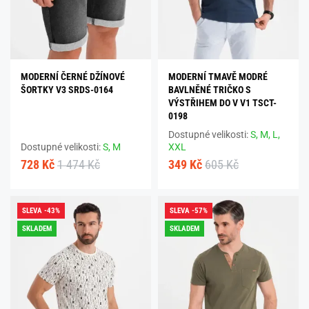
MODERNÍ ČERNÉ DŽÍNOVÉ
MODERNÍ TMAVĚ MODRÉ
ŠORTKY V3 SRDS-0164
BAVLNĚNÉ TRIČKO S
VÝSTŘIHEM DO V V1 TSCT-
0198
Dostupné velikosti:
S,
M,
L,
Dostupné velikosti:
S,
M
XXL
728 Kč
1 474 Kč
349 Kč
605 Kč
SLEVA -43%
SLEVA -57%
SKLADEM
SKLADEM