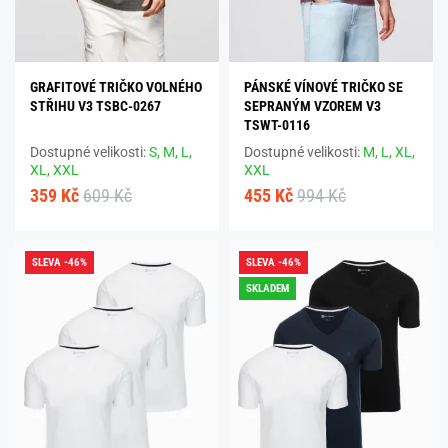
GRAFITOVÉ TRIČKO VOLNÉHO
PÁNSKÉ VÍNOVÉ TRIČKO SE
STŘIHU V3 TSBC-0267
SEPRANÝM VZOREM V3
TSWT-0116
Dostupné velikosti:
S,
M,
L,
Dostupné velikosti:
M,
L,
XL,
XL,
XXL
XXL
359 Kč
609 Kč
455 Kč
994 Kč
SLEVA -46%
SLEVA -46%
SKLADEM