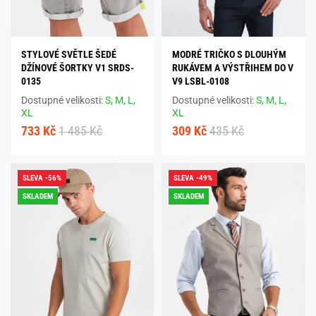
STYLOVÉ SVĚTLE ŠEDÉ
MODRÉ TRIČKO S DLOUHÝM
DŽÍNOVÉ ŠORTKY V1 SRDS-
RUKÁVEM A VÝSTŘIHEM DO V
0135
V9 LSBL-0108
Dostupné velikosti:
S,
M,
L,
Dostupné velikosti:
S,
M,
L,
XL
XL
733 Kč
1 485 Kč
309 Kč
435 Kč
SLEVA -56%
SLEVA -49%
SKLADEM
SKLADEM