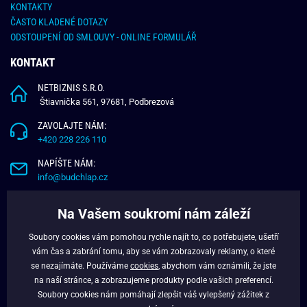
KONTAKTY
ČASTO KLADENÉ DOTAZY
ODSTOUPENÍ OD SMLOUVY - ONLINE FORMULÁŘ
KONTAKT
NETBIZNIS S.R.O.
Štiavnička 561, 97681, Podbrezová
ZAVOLAJTE NÁM:
+420 228 226 110
NAPÍŠTE NÁM:
info@budchlap.cz
UŽITEČNÉ INFORMACE
Na Vašem soukromí nám záleží
O NÁS
Soubory cookies vám pomohou rychle najít to, co potřebujete, ušetří
VĚRNOSTNÍ PROGRAM
vám čas a zabrání tomu, aby se vám zobrazovaly reklamy, o které
BLOG
se nezajímáte. Používáme
cookies
, abychom vám oznámili, že jste
na naší stránce, a zobrazujeme produkty podle vašich preferencí.
FACEBOOK
Soubory cookies nám pomáhají zlepšit váš vylepšený zážitek z