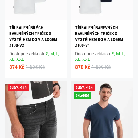
TŘI BALENÍ BÍLÝCH
TŘÍBALENÍ BAREVNÝCH
BAVLNĚNÝCH TRIČEK S
BAVLNĚNÝCH TRIČEK S
VÝSTŘIHEM DO V A LOGEM
VÝSTŘIHEM DO V A LOGEM
Z100-V2
Z100-V1
Dostupné velikosti:
S,
M,
L,
Dostupné velikosti:
S,
M,
L,
XL,
XXL
XL,
XXL
874 Kč
1 605 Kč
870 Kč
1 599 Kč
SLEVA -51%
SLEVA -42%
SKLADEM