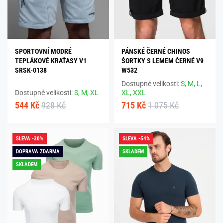
SPORTOVNÍ MODRÉ
PÁNSKÉ ČERNÉ CHINOS
TEPLÁKOVÉ KRAŤASY V1
ŠORTKY S LEMEM ČERNÉ V9
SRSK-0138
W532
Dostupné velikosti:
S,
M,
L,
Dostupné velikosti:
S,
M,
XL
XL,
XXL
544 Kč
928 Kč
715 Kč
1 075 Kč
SLEVA -30%
SLEVA -54%
DOPRAVA ZDARMA
SKLADEM
SKLADEM