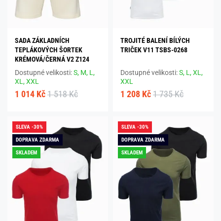
SADA ZÁKLADNÍCH
TROJITÉ BALENÍ BÍLÝCH
TEPLÁKOVÝCH ŠORTEK
TRIČEK V11 TSBS-0268
KRÉMOVÁ/ČERNÁ V2 Z124
Dostupné velikosti:
S,
M,
L,
Dostupné velikosti:
S,
L,
XL,
XL,
XXL
XXL
1 014 Kč
1 518 Kč
1 208 Kč
1 735 Kč
SLEVA -30%
SLEVA -30%
DOPRAVA ZDARMA
DOPRAVA ZDARMA
SKLADEM
SKLADEM